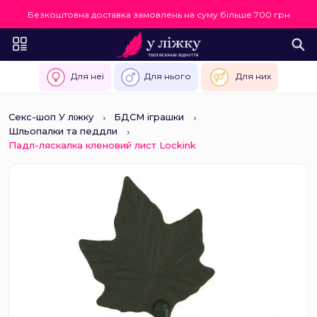
Безкоштовна доставка замовлень на суму більше 700 грн
Для неї
Для нього
Для них
Секс-шоп У ліжку
БДСМ іграшки
Шльопалки та педдли
Падл-ляскалка кленовий лист Lockink