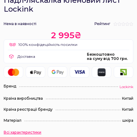
Падл-ляскалка кленовий лист
Lockink
Нема в наявності
Рейтинг
2 995₴
100% конфідеційність посилки
Безкоштовно
Доставка
на суму від 700 грн.
Бренд
Lockink
Країна виробництва
Китай
Країна реєстрації бренду
Китай
Матеріал
шкіра
Всі характеристики