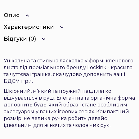
Опис
Характеристики
Відгуки (0)
Унікальна та стильна ляскалка у формі кленового
листа від преміального бренду Lockink - красива
та чуттєва іграшка, яка чудово доповнить ваші
БДСМ ігри.
Шкіряний, м'який та пружній падл легко
відчувається в руці. Елегантна та органічна форма
доповнить будь-який образ і стане особливим
аксесуаром у ваших ігрових сесіях. Компактний
розмір, не велика ручка робить девайс
ідеальним для жіночих та чоловічих рук.