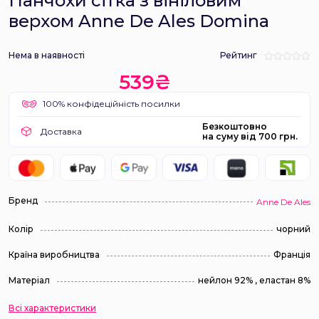
Панчохи сітка з вініловим
верхом Anne De Ales Domina
Нема в наявності
Рейтинг
539₴
100% конфідеційність посилки
Безкоштовно
Доставка
на суму від 700 грн.
Бренд
Anne De Ales
Колір
чорний
Країна виробництва
Франція
Матеріал
нейлон 92% , еластан 8%
Всі характеристики