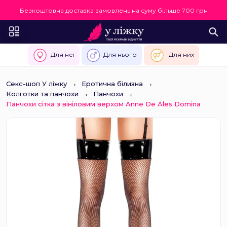
Безкоштовна доставка замовлень на суму більше 700 грн
Для неї
Для нього
Для них
Секс-шоп У ліжку
Еротична білизна
Колготки та панчохи
Панчохи
Панчохи сітка з вініловим верхом Anne De Ales Domina