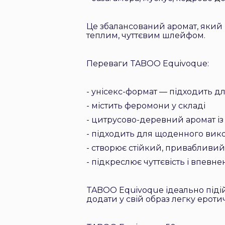
Це збалансований аромат, який п
теплим, чуттєвим шлейфом.
Переваги TABOO Equivoque:
- унісекс-формат — підходить для
- містить феромони у складі
- цитрусово-деревний аромат із
- підходить для щоденного вик
- створює стійкий, привабливи
- підкреслює чуттєвість і впевне
TABOO Equivoque ідеально підій
додати у свій образ легку ероти