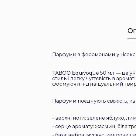
О
Парфуми з феромонами унісекс
TABOO Equivoque 50 мл — це уні
стиль і легку чуттєвість в арома
формуючи індивідуальний і ви
Парфуми поєднують свіжість, кві
- верхні ноти: зелене яблуко, ли
- серце аромату: жасмин, біла т
- база: амбра, мускус, кедрове д