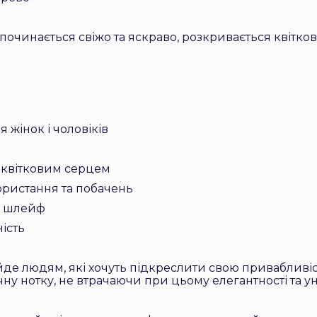
очинається свіжо та яскраво, розкривається квітков
 жінок і чоловіків
 квітковим серцем
ористання та побачень
й шлейф
ність
де людям, які хочуть підкреслити свою привабливіс
чну нотку, не втрачаючи при цьому елегантності та ун