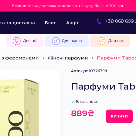
Безкоштовна доставка замовлень на суму більше 700 грн
+38 068 609 
та та доставка
Блог
Акції
Для неї
Для нього
Для них
 з феромонами
Жіночі парфуми
Парфуми Taboo
Артикул: 10326399
Парфуми Tab
В наявності
889₴
КУПИТИ