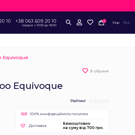
20 10
+38 063 609 20 10
0
Укр
Рус
Щодня з 10:00 до 18:00
 Equivoque
В обране
oo Equivoque
Рейтинг
100% конфідеційність посилки
Безкоштовно
Доставка
на суму від 700 грн.