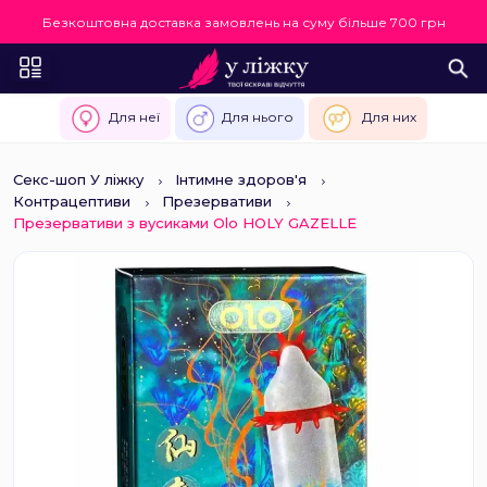
Безкоштовна доставка замовлень на суму більше 700 грн
Для неї
Для нього
Для них
Секс-шоп У ліжку
Інтимне здоров'я
Контрацептиви
Презервативи
Презервативи з вусиками Olo HOLY GAZELLE