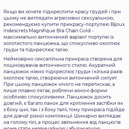
Якщо ви хочете підкреслити красу грудей і при
цьому не виглядати агресивно сексуальною,
рекомендуємо купити прикрасу-портупею Bijoux
Indescrets Magnifique Bra Chain Gold -
максимально витончений варіант портупеї із
золотистого ланцюжка, що спокусливо охоплює
груди та підкреслює талію.
Неймовірно сексапільна прикраса створена для
поціновувачів витонченого стилю. Акуратний
ланцюжок ніжно підкреслює груди і кілька разів
охоплює талію, створюючи витончений силует.
При цьому ланцюжок нічого не перетискає, а
лише плавно лягає, роблячи жіночі форми
особливо спокусливими. Ланцюжок досить
довгий, є багато ланок для кріплення застібки як
з боку шиї, так і з боку талії, тому прикраса підійде
для дівчат різної комплекції. Шикарно виглядає
на голому тілі, а процес звільнення від ланцюгів
може стати незвичайною і збуджуючою