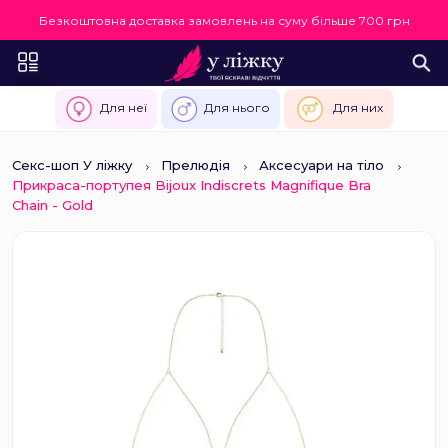
Безкоштовна доставка замовлень на суму більше 700 грн
Для неї
Для нього
Для них
Секс-шоп У ліжку
Прелюдія
Аксесуари на тіло
Прикраса-портупея Bijoux Indiscrets Magnifique Bra
Chain - Gold