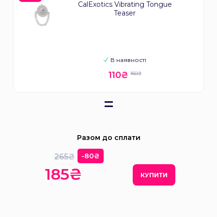
CalExotics Vibrating Tongue
Teaser
В наявності
110₴
160₴
=
Разом до сплати
-80₴
265₴
185₴
КУПИТИ