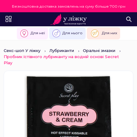
Безкоштовна доставка замовлень на суму більше 700 грн
Для неї
Для нього
Для них
Секс-шоп У ліжку
Лубриканти
Оральні змазки
Пробник їстівного лубриканту на водній основі Secret
Play