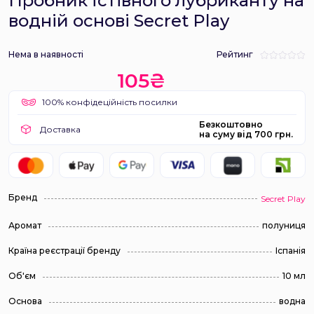
Пробник їстівного лубриканту на
водній основі Secret Play
Нема в наявності
Рейтинг
105₴
100% конфідеційність посилки
Безкоштовно
Доставка
на суму від 700 грн.
Бренд
Secret Play
Аромат
полуниця
Країна реєстрації бренду
Іспанія
Об'єм
10 мл
Основа
водна