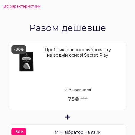
Всі характеристики
Разом дешевше
-30₴
Пробник їстівного лубриканту
на водній основі Secret Play
В наявності
75₴
105₴
+
-50₴
Міні вібратор на язик