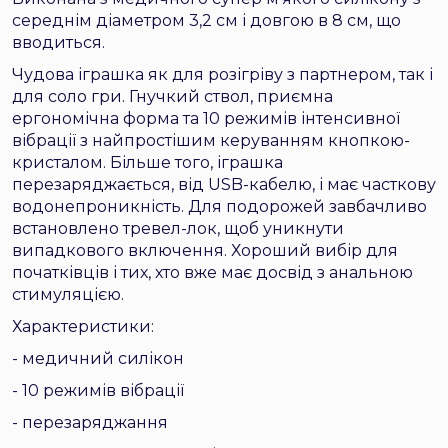
середнім діаметром 3,2 см і довгою в 8 см, що
вводиться.
Чудова іграшка як для розігріву з партнером, так і
для соло гри. Гнучкий ствол, приємна
ергономічна форма та 10 режимів інтенсивної
вібрації з найпростішим керуванням кнопкою-
кристалом. Більше того, іграшка
перезаряджається, від USB-кабелю, і має часткову
водонепроникність. Для подорожей завбачливо
встановлено тревел-лок, щоб уникнути
випадкового включення. Хороший вибір для
початківців і тих, хто вже має досвід з анальною
стимуляцією.
Характеристики:
- медичний силікон
- 10 режимів вібрації
- перезаряджання