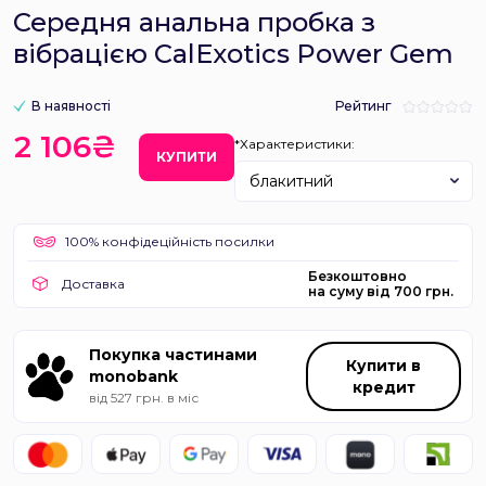
Середня анальна пробка з
вібрацією CalExotics Power Gem
В наявності
Рейтинг
2 106₴
*Характеристики:
КУПИТИ
блакитний
100% конфідеційність посилки
Безкоштовно
Доставка
на суму від 700 грн.
Покупка частинами
Купити в
monobank
кредит
від 527 грн. в міс