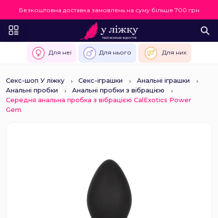
Безкоштовна доставка замовлень на суму більше 700 грн
Для неї
Для нього
Для них
Секс-шоп У ліжку
Секс-іграшки
Анальні іграшки
Анальні пробки
Анальні пробки з вібрацією
Середня анальна пробка з вібрацією CalExotics Power
Gem