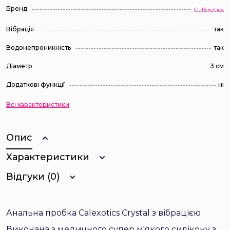
Бренд
CalExotics
Вібрація
так
Водонепроникність
так
Діаметр
3 см
Додаткові функції
ні
Всі характеристики
Опис
Характеристики
Відгуки (0)
Анальна пробка Calexotics Crystal з вібрацією
Виконана з медичного супер м'якого силікону з