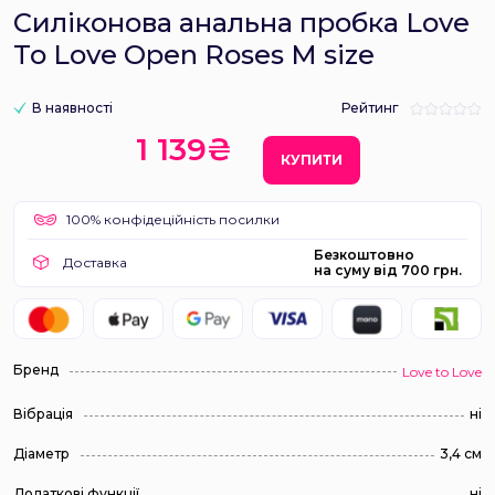
Силіконова анальна пробка Love
To Love Open Roses M size
В наявності
Рейтинг
1 139₴
КУПИТИ
100% конфідеційність посилки
Безкоштовно
Доставка
на суму від 700 грн.
Бренд
Love to Love
Вібрація
ні
Діаметр
3,4 см
Додаткові функції
ні