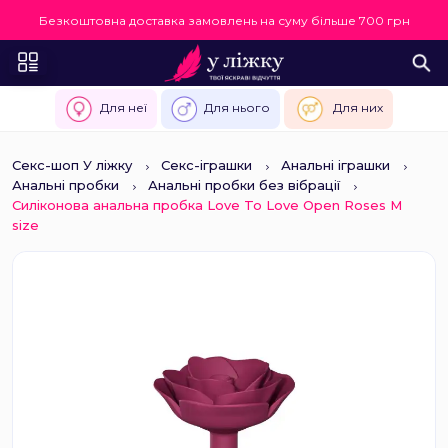
Безкоштовна доставка замовлень на суму більше 700 грн
Для неї
Для нього
Для них
Секс-шоп У ліжку
Секс-іграшки
Анальні іграшки
Анальні пробки
Анальні пробки без вібрації
Силіконова анальна пробка Love To Love Open Roses M
size