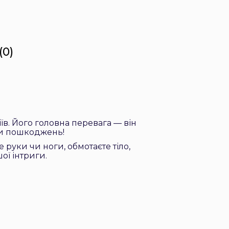
(0)
в. Його головна перевага — він
 чи пошкоджень!
е руки чи ноги, обмотаєте тіло,
ої інтриги.