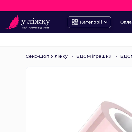
Опла
Категорії
Секс-шоп У ліжку
БДСМ іграшки
БДСМ