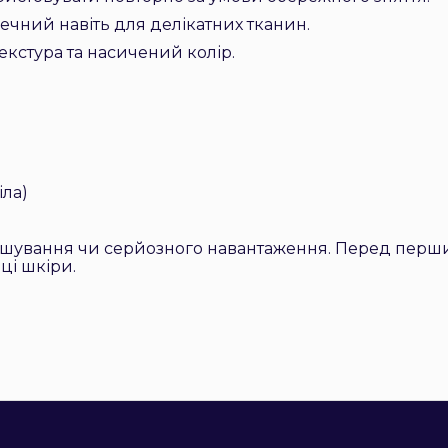
печний навіть для делікатних тканин.
екстура та насичений колір.
іла)
ішування чи серйозного навантаження. Перед перш
ці шкіри.