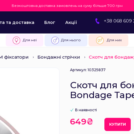
Безкоштовна доставка замовлень на суму більше 700 грн
+38 068 609 
та та доставка
Блог
Акції
Для неї
Для нього
Для них
 фіксатори
Бондажні стрічки
Скотч для бондаж
Артикул: 10325837
Скотч для бо
Bondage Tap
В наявності
649₴
КУПИТИ