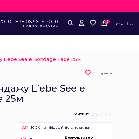
20 10
+38 063 609 20 10
0
Укр
Рус
Щодня з 10:00 до 18:00
у Liebe Seele Bondage Tape 25м
В обране
ндажу Liebe Seele
e 25м
Рейтинг
100% конфідеційність посилки
Безкоштовно