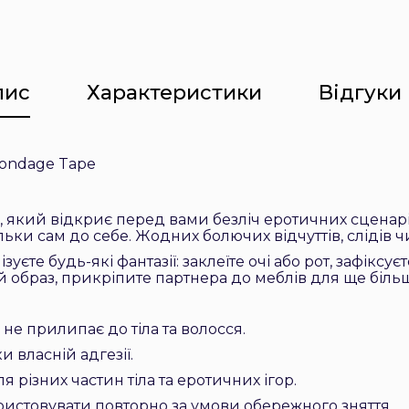
пис
Характеристики
Відгуки 
Bondage Tape
 який відкриє перед вами безліч еротичних сценарії
ільки сам до себе. Жодних болючих відчуттів, слідів
єте будь-які фантазії: заклеїте очі або рот, зафіксуєт
браз, прикріпите партнера до меблів для ще більш
не прилипає до тіла та волосся.
и власній адгезії.
 різних частин тіла та еротичних ігор.
истовувати повторно за умови обережного зняття.