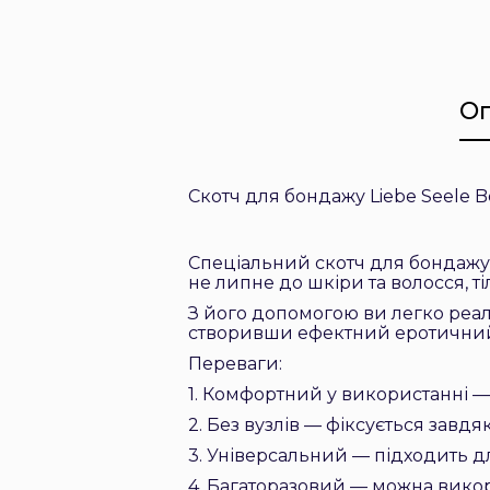
О
Скотч для бондажу Liebe Seele 
Спеціальний скотч для бондажу,
не липне до шкіри та волосся, т
З його допомогою ви легко реалізу
створивши ефектний еротичний о
Переваги:
1. Комфортний у використанні — 
2. Без вузлів — фіксується завдяк
3. Універсальний — підходить для
4. Багаторазовий — можна викор