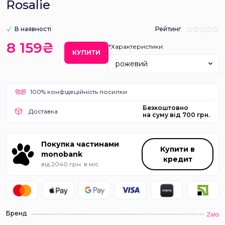
Rosalie
В наявності
Рейтинг
8 159₴
*Характеристики:
КУПИТИ
рожевий
100% конфідеційність посилки
Безкоштовно
Доставка
на суму від 700 грн.
Покупка частинами
Купити в
monobank
кредит
від 2040 грн. в міс
Бренд
Zalo