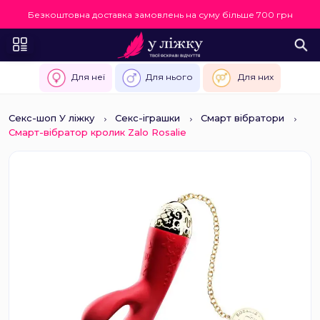
Безкоштовна доставка замовлень на суму більше 700 грн
Для неї
Для нього
Для них
Секс-шоп У ліжку
Секс-іграшки
Смарт вібратори
Смарт-вібратор кролик Zalo Rosalie