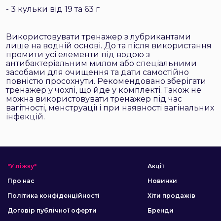
- 3 кульки від 19 та 63 г
Використовувати тренажер з лубрикантами
лише на водній основі. До та після використання
промити усі елементи під водою з
антибактеріальним милом або спеціальними
засобами для очищення та дати самостійно
повністю просохнути. Рекомендовано зберігати
тренажер у чохлі, що йде у комплекті. Також не
можна використовувати тренажер під час
вагітності, менструації і при наявності вагінальних
інфекцій.
"У ліжку"
Акції
Про нас
Новинки
Політика конфіденційності
Хіти продажів
Договір публічної оферти
Бренди