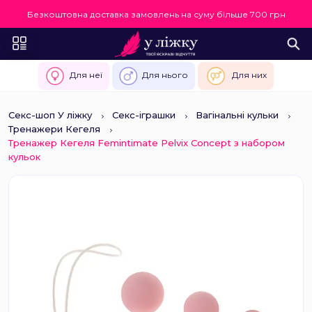
Безкоштовна доставка замовлень на суму більше 700 грн
Для неї
Для нього
Для них
Секс-шоп У ліжку
Секс-іграшки
Вагінальні кульки
Тренажери Кегеля
Тренажер Кегеля Femintimate Pelvix Concept з набором
кульок