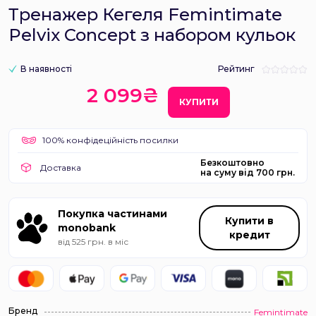
Тренажер Кегеля Femintimate
Pelvix Concept з набором кульок
В наявності
Рейтинг
2 099₴
КУПИТИ
100% конфідеційність посилки
Безкоштовно
Доставка
на суму від 700 грн.
Покупка частинами
Купити в
monobank
кредит
від 525 грн. в міс
Бренд
Femintimate