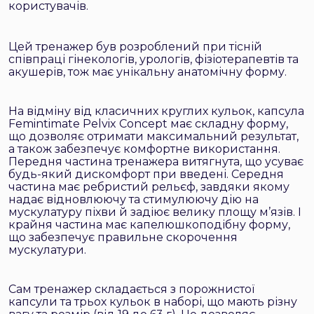
користувачів.
Цей тренажер був розроблений при тісній
співпраці гінекологів, урологів, фізіотерапевтів та
акушерів, тож має унікальну анатомічну форму.
На відміну від класичних круглих кульок, капсула
Femintimate Pelvix Concept має складну форму,
що дозволяє отримати максимальний результат,
а також забезпечує комфортне використання.
Передня частина тренажера витягнута, що усуває
будь-який дискомфорт при введені. Середня
частина має ребристий рельєф, завдяки якому
надає відновлюючу та стимулюючу дію на
мускулатуру піхви й задіює велику площу м’язів. І
крайня частина має капелюшкоподібну форму,
що забезпечує правильне скорочення
мускулатури.
Сам тренажер складається з порожнистої
капсули та трьох кульок в наборі, що мають різну