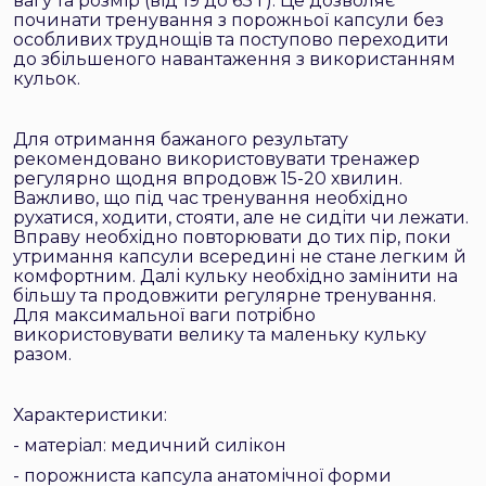
вагу та розмір (від 19 до 63 г). Це дозволяє
починати тренування з порожньої капсули без
особливих труднощів та поступово переходити
до збільшеного навантаження з використанням
кульок.
Для отримання бажаного результату
рекомендовано використовувати тренажер
регулярно щодня впродовж 15-20 хвилин.
Важливо, що під час тренування необхідно
рухатися, ходити, стояти, але не сидіти чи лежати.
Вправу необхідно повторювати до тих пір, поки
утримання капсули всередині не стане легким й
комфортним. Далі кульку необхідно замінити на
більшу та продовжити регулярне тренування.
Для максимальної ваги потрібно
використовувати велику та маленьку кульку
разом.
Характеристики:
- матеріал: медичний силікон
- порожниста капсула анатомічної форми