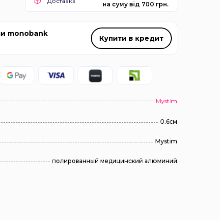
Доставка
на суму від 700 грн.
ми monobank
Купити в кредит
Mystim
0.6см
Mystim
полированный медицинский алюминий