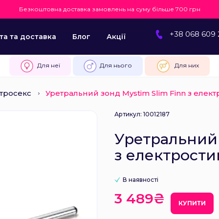
Безкоштовна доставка замовлень на суму більше 700 грн
+38 068 609 
та та доставка
Блог
Акції
Для неї
Для нього
Для них
тросекс
Уретральний зонд Mystim Slim Finn з елек
Артикул: 10012187
Уретральний 
з електрост
В наявності
3 489₴
КУПИТИ