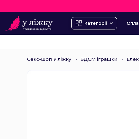
Опла
Категорії
Секс-шоп У ліжку
БДСМ іграшки
Елек