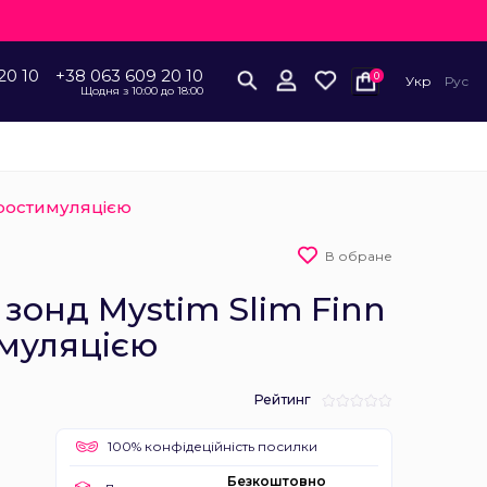
20 10
+38 063 609 20 10
0
Укр
Рус
Щодня з 10:00 до 18:00
тростимуляцією
В обране
зонд Mystim Slim Finn
имуляцією
Рейтинг
100% конфідеційність посилки
Безкоштовно