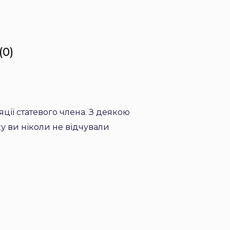
(0)
ції статевого члена. З деякою
ку ви ніколи не відчували