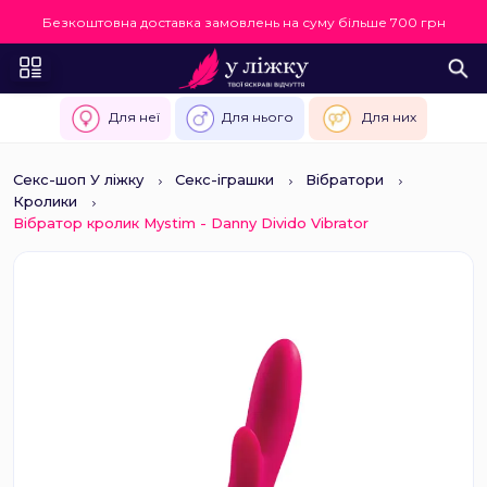
Безкоштовна доставка замовлень на суму більше 700 грн
Для неї
Для нього
Для них
Секс-шоп У ліжку
Секс-іграшки
Вібратори
Кролики
Вібратор кролик Mystim - Danny Divido Vibrator