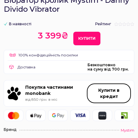
Вібратор кролик Mystim - Danny
Divido Vibrator
В наявності
Рейтинг
3 399₴
КУПИТИ
100% конфідеційність посилки
Безкоштовно
Доставка
на суму від 700 грн.
Покупка частинами
Купити в
monobank
кредит
від 850 грн. в міс
Бренд
Mystim