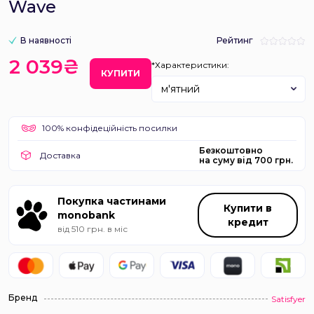
Wave
В наявності
Рейтинг
2 039₴
*Характеристики:
КУПИТИ
м'ятний
100% конфідеційність посилки
Безкоштовно
Доставка
на суму від 700 грн.
Покупка частинами
Купити в
monobank
кредит
від 510 грн. в міс
Бренд
Satisfyer