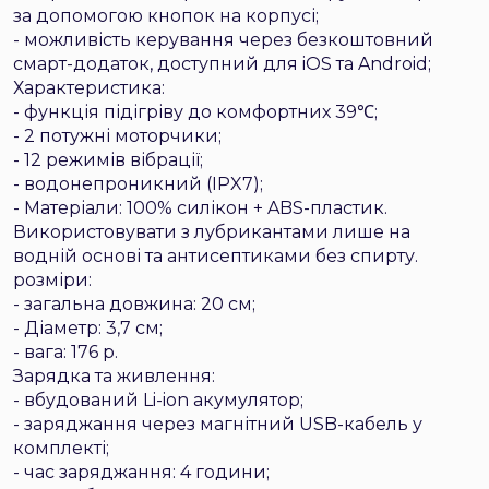
за допомогою кнопок на корпусі;
- можливість керування через безкоштовний
смарт-додаток, доступний для iOS та Android;
Характеристика:
- функція підігріву до комфортних 39℃;
- 2 потужні моторчики;
- 12 режимів вібрації;
- водонепроникний (IPX7);
- Матеріали: 100% силікон + ABS-пластик.
Використовувати з лубрикантами лише на
водній основі та антисептиками без спирту.
розміри:
- загальна довжина: 20 см;
- Діаметр: 3,7 см;
- вага: 176 р.
Зарядка та живлення:
- вбудований Li-ion акумулятор;
- заряджання через магнітний USB-кабель у
комплекті;
- час заряджання: 4 години;