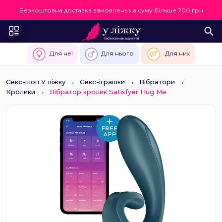
Безкоштовна доставка замовлень на суму більше 700 грн
Для неї
Для нього
Для них
Секс-шоп У ліжку
Секс-іграшки
Вібратори
Кролики
Вібратор кролик Satisfyer Hug Me