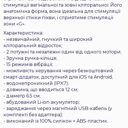
стимуляції вагінальної та зовні кліторальної. Його
анатомічна форма, вона ідеальна для стимуляції
верхньої стінки піхви, і сприятиме стимуляції
зони «G».
Характеристика:
- незвичайний, гнучкий та широкий
кліторальний відросток;
- 2 потужні та незалежні один від одного мотори;
- Зручна ручка-кільце;
- 15 режимів вібрації;
- можливість керування через безкоштовний
смарт-додаток, доступний для iOS та Android;
- водонепроникний (IPX7);
- довжина, що вводиться 12 см;
- діаметр 6.5 см;
- вбудований Li-ion акумулятор;
- заряджання через магнітний USB-кабель (у
комплекті без адаптера);
- виконаний із 100% силікон + ABS-пластик.