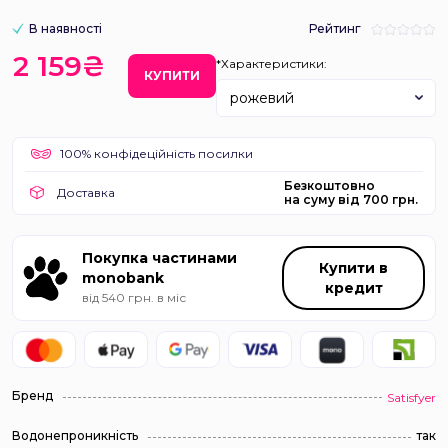
В наявності
Рейтинг
2 159₴
*Характеристики:
КУПИТИ
рожевий
100% конфідеційність посилки
Безкоштовно
Доставка
на суму від 700 грн.
Покупка частинами
Купити в
monobank
кредит
від 540 грн. в міс
Бренд
Satisfyer
Водонепроникність
так