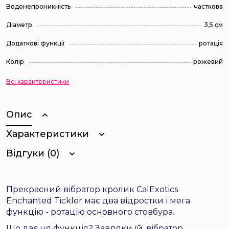
Водонепроникність
часткова
Діаметр
3,5 см
Додаткові функції
ротація
Колір
рожевий
Всі характеристики
Опис
Характеристики
Відгуки (0)
Прекрасний вібратор кролик CalExotics
Enchanted Tickler має два відростки і мега
функцію - ротацію основного стовбура.
Що дає ця функція? Завдяки їй, вібратор