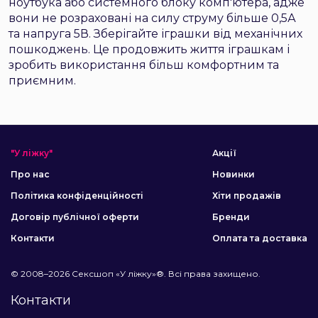
ноутбука або системного блоку комп'ютера, адже
вони не розраховані на силу струму більше 0,5А
та напруга 5В. Зберігайте іграшки від механічних
пошкоджень. Це продовжить життя іграшкам і
зробить використання більш комфортним та
приємним.
"У ліжку"
Акції
Про нас
Новинки
Політика конфіденційності
Хіти продажів
Договір публічної оферти
Бренди
Контакти
Оплата та доставка
© 2008–2026 Сексшоп «У ліжку»®. Всі права захищено.
Контакти