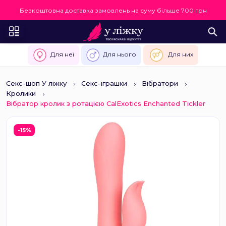
Безкоштовна доставка замовлень на суму більше 700 грн
Для неї
Для нього
Для них
Секс-шоп У ліжку
Секс-іграшки
Вібратори
Кролики
Вібратор кролик з ротацією CalExotics Enchanted Tickler
-15%