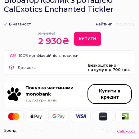
Вібратор кролик з ротацією
CalExotics Enchanted Tickler
В наявності
Рейтинг
3 448₴
2 930₴
КУПИТИ
100% конфідеційність посилки
Безкоштовно
Доставка
на суму від 700 грн.
Покупка частинами
Купити в
monobank
кредит
від 733 грн. в міс
Бренд
CalExotics