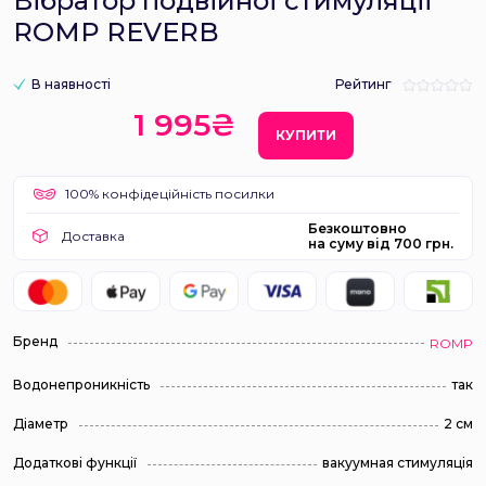
Вібратор подвійної стимуляції
ROMP REVERB
В наявності
Рейтинг
1 995₴
КУПИТИ
100% конфідеційність посилки
Безкоштовно
Доставка
на суму від 700 грн.
Бренд
ROMP
Водонепроникність
так
Діаметр
2 см
Додаткові функції
вакуумная стимуляція