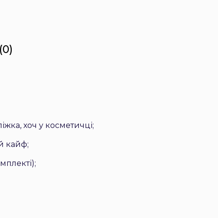
(0)
іжка, хоч у косметичці;
й кайф;
мплекті);