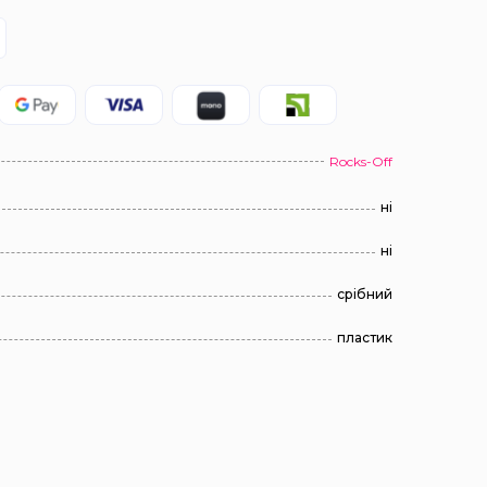
Rocks-Off
ні
ні
срібний
пластик