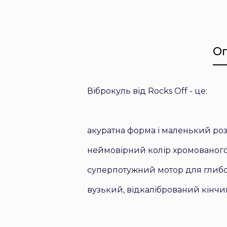
О
Віброкуль від Rocks Off - це:
акуратна форма і маленький розм
неймовірний колір хромованого 
суперпотужний мотор для глибокої
вузький, відкалібрований кінчи