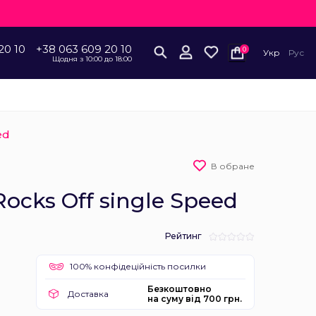
20 10
+38 063 609 20 10
0
Укр
Рус
Щодня з 10:00 до 18:00
ed
В обране
ocks Off single Speed
Рейтинг
100% конфідеційність посилки
Безкоштовно
Доставка
на суму від 700 грн.