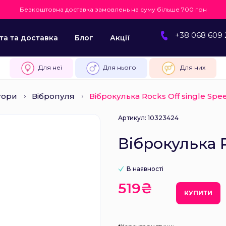
Безкоштовна доставка замовлень на суму більше 700 грн
+38 068 609 
та та доставка
Блог
Акції
Для неї
Для нього
Для них
тори
Вібропуля
Віброкулька Rocks Off single Spe
Артикул: 10323424
Віброкулька R
В наявності
519₴
КУПИТИ