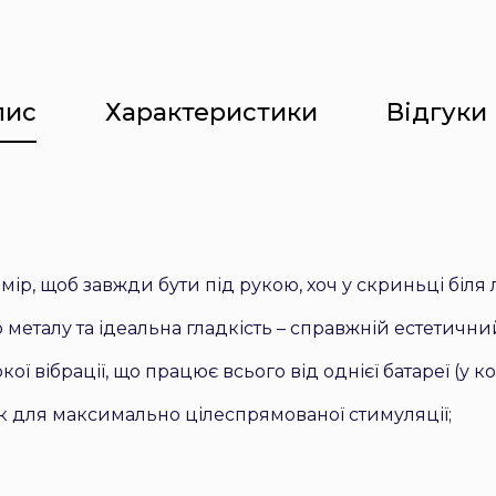
пис
Характеристики
Відгуки 
ір, щоб завжди бути під рукою, хоч у скриньці біля л
металу та ідеальна гладкість – справжній естетични
 вібрації, що працює всього від однієї батареї (у ко
к для максимально цілеспрямованої стимуляції;