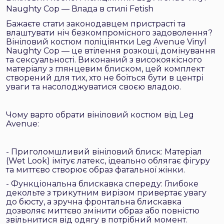
Naughty Cop — Влада в стилі Fetish
Бажаєте стати законодавцем пристрасті та
влаштувати ніч безкомпромісного задоволення?
Вініловий костюм поліціянтки Leg Avenue Vinyl
Naughty Cop — це втілення розкоші, домінування
та сексуальності. Виконаний з високоякісного
матеріалу з глянцевим блиском, цей комплект
створений для тих, хто не боїться бути в центрі
уваги та насолоджуватися своєю владою.
Чому варто обрати вініловий костюм від Leg
Avenue:
- Приголомшливий вініловий блиск: Матеріал
(Wet Look) імітує латекс, ідеально облягає фігуру
та миттєво створює образ фатальної жінки.
- Функціональна блискавка спереду: Глибоке
декольте з трикутним вирізом привертає увагу
до бюсту, а зручна фронтальна блискавка
дозволяє миттєво змінити образ або повністю
звільнитися від одягу в потрібний момент.