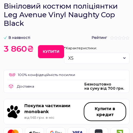
Вініловий костюм поліціянтки
Leg Avenue Vinyl Naughty Cop
Black
В наявності
Рейтинг
3 860₴
*Характеристики:
КУПИТИ
XS
100% конфідеційність посилки
Безкоштовно
Доставка
на суму від 700 грн.
Покупка частинами
Купити в
monobank
кредит
від 965 грн. в міс