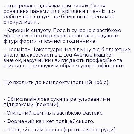
- Інтегровані підв'язки для панчіх: Сукня
оснащена пажами для кріплення панчіх, що
робить ваш силует ще більш витонченим та
спокусливим.
- Корекція силуету: Пояс із сучасною застібкою
«фастекс» чітко окреслює лінію талії, надаючи
фігурі форми «пісочного годинника».
- Преміальні аксесуари: На відміну від бюджетних
аналогів, аксесуари від Leg Avenue (кашкет,
значок, наручники) виглядають професійно та
стильно, завершуючи образ «суворої офіцерки».
Що входить до комплекту (повний набір):
- Обтисла вінілова сукня з регульованими
підв'язками (пажами).
- Стильний ремінь із застібкою фастекс.
- Формений кашкет поліцейського.
- Поліцейський значок (кріпиться на груди).