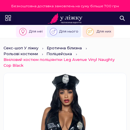
Безкоштовна доставка замовлень на суму більше 700 грн
Для неї
Для нього
Для них
Секс-шоп У ліжку
Еротична білизна
Рольові костюми
Поліцейська
Вініловий костюм поліціянтки Leg Avenue Vinyl Naughty
Cop Black