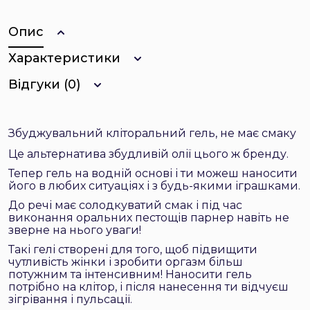
Опис
Характеристики
Відгуки (0)
Збуджувальний кліторальний гель, не має смаку
Це альтернатива збудливій олії цього ж бренду.
Тепер гель на водній основі і ти можеш наносити
його в любих ситуаціях і з будь-якими іграшками.
До речі має солодкуватий смак і під час
виконання оральних пестощів парнер навіть не
зверне на нього уваги!
Такі гелі створені для того, щоб підвищити
чутливість жінки і зробити оргазм більш
потужним та інтенсивним! Наносити гель
потрібно на клітор, і після нанесення ти відчуєш
зігрівання і пульсації.