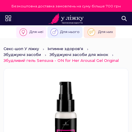
Безкоштовна доставка замовлень на суму більше 700 грн
Для неї
Для нього
Для них
Секс-шоп У ліжку
Інтимне здоров'я
Збуджуючі засоби
Збуджуючі засоби для жінок
Збудливий гель Sensuva - ON for Her Arousal Gel Original