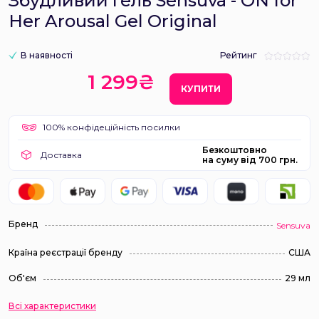
Збудливий гель Sensuva - ON for
Her Arousal Gel Original
В наявності
Рейтинг
1 299₴
КУПИТИ
100% конфідеційність посилки
Безкоштовно
Доставка
на суму від 700 грн.
Бренд
Sensuva
Країна реєстрації бренду
США
Об'єм
29 мл
Всі характеристики