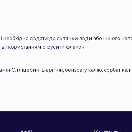
і необхідно додати до склянки води або іншого напо
д використанням струсити флакон.
мін С, гліцерин, L-аргінін, бензоату калію, сорбат кал