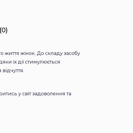
(0)
о життя жінок. До складу засобу
дяки їх дії стимулюється
 відчуття.
ритись у світ задоволення та