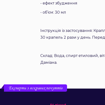
- ефект збудження
- об’єм: 30 мл
Інструкція із застосування:
Крапл
30 крапель 2 рази у день. Пере
Склад: Вода, спирт етиловий, віта
Даміана.
Експерти з яскравих почуттів