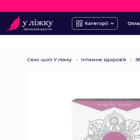
Опла
Категорії
Секс-шоп У ліжку
Інтимне здоров'я
З