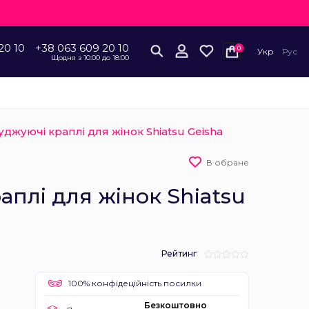
20 10
+38 063 609 20 10
0
Укр
Рус
Щодня з 10:00 до 18:00
уджуючі краплі для жінок Shiatsu Geisha
В обране
аплі для жінок Shiatsu
Рейтинг
100% конфідеційність посилки
Безкоштовно