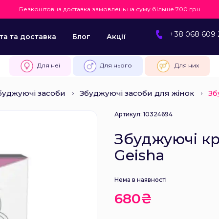
Безкоштовна доставка замовлень на суму більше 700 грн
+38 068 609 
та та доставка
Блог
Акції
Для неї
Для нього
Для них
буджуючі засоби
Збуджуючі засоби для жінок
Зб
Артикул: 10324694
Збуджуючі кр
Geisha
Нема в наявності
680₴