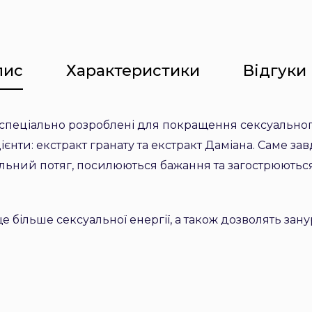
пис
Характеристики
Відгуки 
a спеціально розроблені для покращення сексуальног
єнти: екстракт гранату та екстракт Даміана. Саме зав
альний потяг, посилюються бажання та загострюються
е більше сексуальної енергії, а також дозволять зану