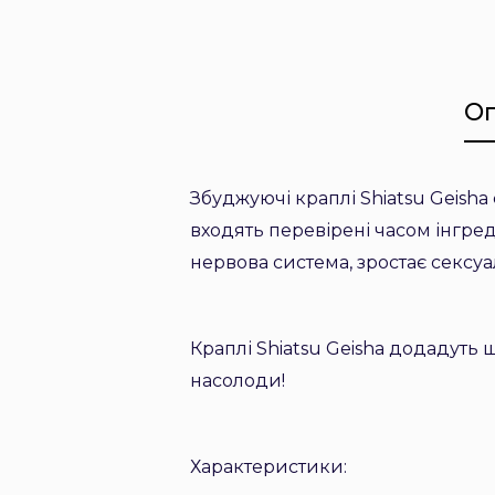
О
Збуджуючі краплі Shiatsu Geish
входять перевірені часом інгреді
нервова система, зростає сексу
Краплі Shiatsu Geisha додадуть щ
насолоди!
Характеристики: