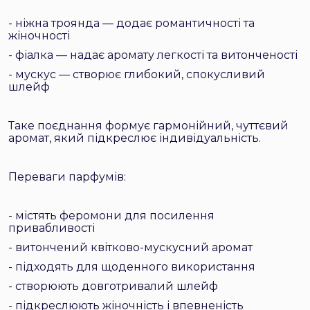
- ніжна троянда — додає романтичності та
жіночності
- фіалка — надає аромату легкості та витонченості
- мускус — створює глибокий, спокусливий
шлейф
Таке поєднання формує гармонійний, чуттєвий
аромат, який підкреслює індивідуальність.
Переваги парфумів:
- містять феромони для посилення
привабливості
- витончений квітково-мускусний аромат
- підходять для щоденного використання
- створюють довготривалий шлейф
- підкреслюють жіночність і впевненість