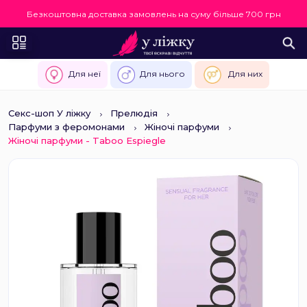
Безкоштовна доставка замовлень на суму більше 700 грн
Для неї
Для нього
Для них
Секс-шоп У ліжку
Прелюдія
Парфуми з феромонами
Жіночі парфуми
Жіночі парфуми - Taboo Espiegle