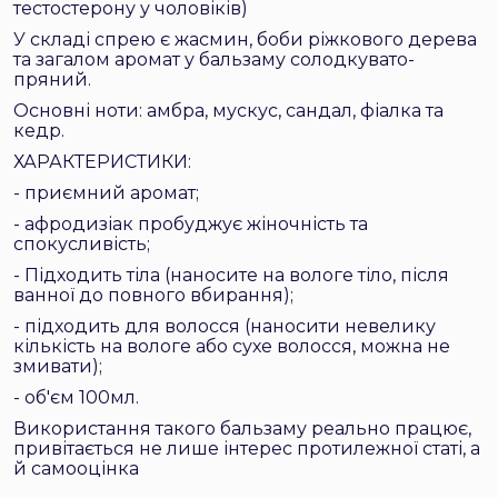
тестостерону у чоловіків)
У складі спрею є жасмин, боби ріжкового дерева
та загалом аромат у бальзаму солодкувато-
пряний.
Основні ноти: амбра, мускус, сандал, фіалка та
кедр.
ХАРАКТЕРИСТИКИ:
- приємний аромат;
- афродизіак пробуджує жіночність та
спокусливість;
- Підходить тіла (наносите на вологе тіло, після
ванної до повного вбирання);
- підходить для волосся (наносити невелику
кількість на вологе або сухе волосся, можна не
змивати);
- об'єм 100мл.
Використання такого бальзаму реально працює,
привітається не лише інтерес протилежної статі, а
й самооцінка