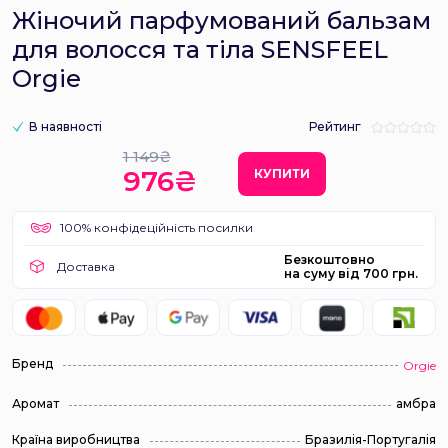
Жіночий парфумований бальзам
для волосся та тіла SENSFEEL
Orgie
В наявності
Рейтинг
1 149₴
976₴
КУПИТИ
100% конфідеційність посилки
Безкоштовно
Доставка
на суму від 700 грн.
Бренд
Orgie
Аромат
амбра
Країна виробництва
Бразилія-Португалія