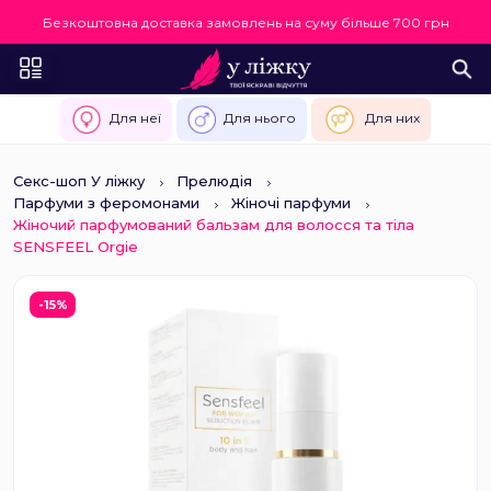
Безкоштовна доставка замовлень на суму більше 700 грн
Для неї
Для нього
Для них
Секс-шоп У ліжку
Прелюдія
Парфуми з феромонами
Жіночі парфуми
Жіночий парфумований бальзам для волосся та тіла
SENSFEEL Orgie
-15%