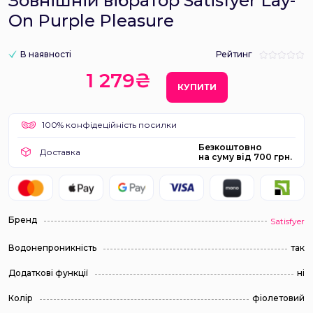
Зовнішній вібратор Satisfyer Lay-
On Purple Pleasure
В наявності
Рейтинг
1 279₴
КУПИТИ
100% конфідеційність посилки
Безкоштовно
Доставка
на суму від 700 грн.
Бренд
Satisfyer
Водонепроникність
так
Додаткові функції
ні
Колір
фіолетовий