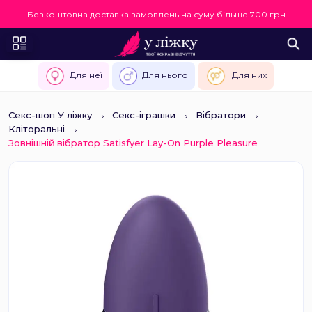
Безкоштовна доставка замовлень на суму більше 700 грн
Для неї
Для нього
Для них
Секс-шоп У ліжку
Секс-іграшки
Вібратори
Кліторальні
Зовнішній вібратор Satisfyer Lay-On Purple Pleasure