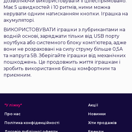
дозволяючи використовувати її цілеспрямовано.
Має 5 швидкостей і 10 ритмів, ними можна
керувати одним натисканням кнопки. Іграшка на
акумуляторі.
ВИКОРИСТОВУВАТИ іграшки з лубрикантами на
водній основі, заряджати тільки від USB порту
ноутбука або системного блоку комп'ютера, адже
вони не розраховані на силу струму більше 0,5А
та напруга 5В. Зберігайте іграшки від механічних
пошкоджень. Це продовжить життя іграшкам і
зробить використання більш комфортним та
приємним.
"У ліжку"
Акції
Про нас
Новинки
Політика конфіденційності
Хіти продажів
Договір публічної оферти
Бренди