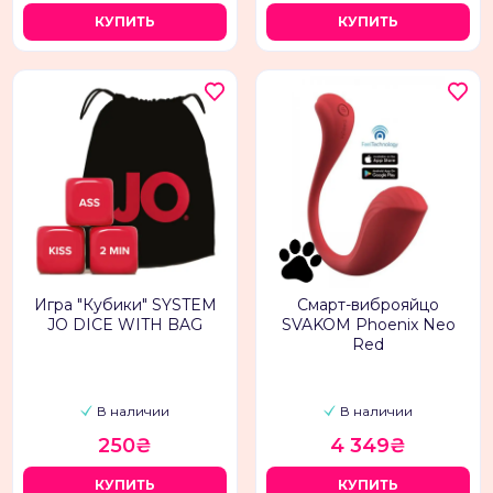
КУПИТЬ
КУПИТЬ
Игра "Кубики" SYSTEM
Смарт-виброяйцо
JO DICE WITH BAG
SVAKOM Phoenix Neo
Red
В наличии
В наличии
250₴
4 349₴
КУПИТЬ
КУПИТЬ