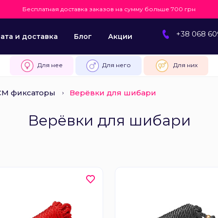
Бесплатная доставка заказов на сумму больше 700 грн
+38 068 60
ата и доставка
Блог
Акции
Для нее
Для него
Для них
М фиксаторы
Верёвки для шибари
Верёвки для шибари