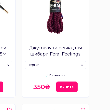
ари
Джутовая веревка для
 5M
шибари Feral Feelings
черная
В наличии
350₴
КУПИТЬ