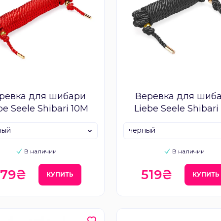
ревка для шибари
Веревка для шиб
be Seele Shibari 10M
Liebe Seele Shibari
ный
черный
В наличии
В наличии
879₴
519₴
КУПИТЬ
КУПИТЬ