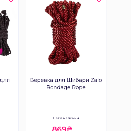
 для
Веревка для Шибари Zalo
Bondage Rope
Нет в наличии
869₴