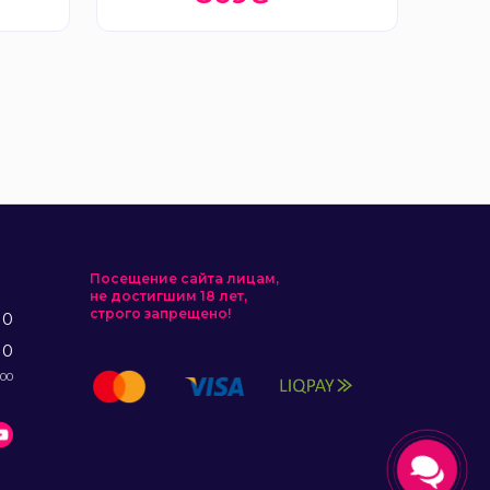
Посещение сайта лицам,
не достигшим 18 лет,
строго запрещено!
10
10
:00