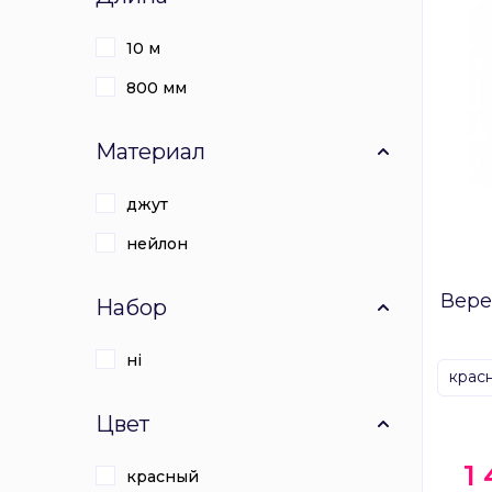
10 м
800 мм
Материал
джут
нейлон
Вере
Набор
ні
крас
Цвет
1
красный