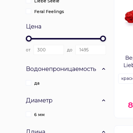
Liebe Seele
Feral Feelings
Цена
от
до
Ве
Lie
Водонепроницаемость
крас
да
Диаметр
6 мм
Длина