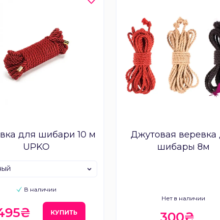
вка для шибари 10 м
Джутовая веревка
UPKO
шибары 8м
ный
В наличии
Нет в наличии
 495₴
КУПИТЬ
300₴