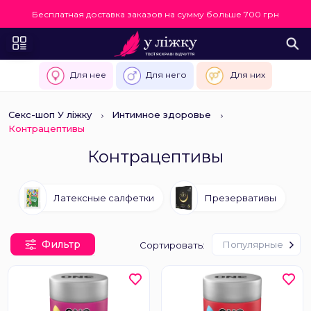
Бесплатная доставка заказов на сумму больше 700 грн
Для нее
Для него
Для них
Секс-шоп У ліжку
Интимное здоровье
Контрацептивы
Контрацептивы
Латексные салфетки
Презервативы
Фильтр
Популярные
Сортировать: