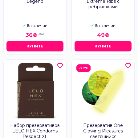
Legend
Extreme Ribs с
ребрышками
В наличии
В наличии
36₴
49₴
49₴
КУПИТЬ
КУПИТЬ
-27%
Набор презервативов
Презерватив One
LELO HEX Condoms
Glowing Pleasures
Respect XL
светящийся