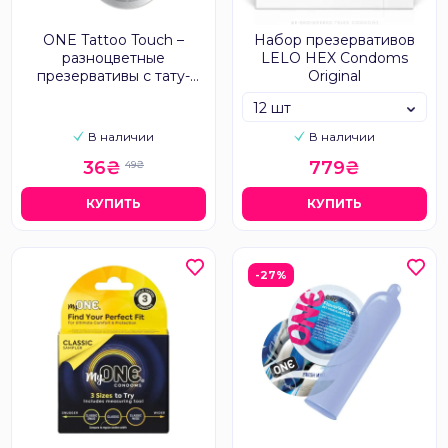
ONE Tattoo Touch –
Набор презервативов
разноцветные
LELO HEX Condoms
презервативы с тату-
Original
изображением
12 шт
В наличии
В наличии
36₴
779₴
49₴
КУПИТЬ
КУПИТЬ
-27%