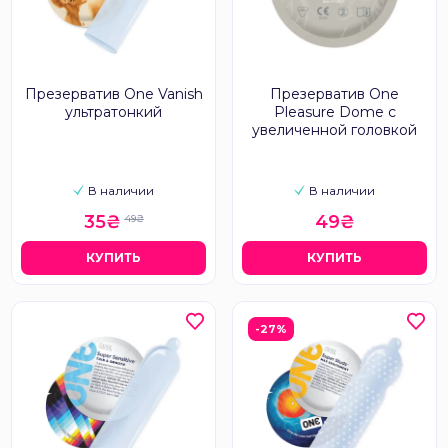
Презерватив One Vanish
Презерватив One
ультратонкий
Pleasure Dome с
увеличенной головкой
В наличии
В наличии
35₴
49₴
49₴
КУПИТЬ
КУПИТЬ
-27%