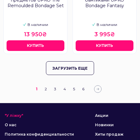
предметов UPKO The
бантиками UPKO
Remoulded Bondage Set
Bondage Fantasy
В наличии
В наличии
13 950₴
3 995₴
КУПИТЬ
КУПИТЬ
ЗАГРУЗИТЬ ЕЩЕ
1
2
3
4
5
6
"У ліжку"
Акции
О нас
Новинки
Политика конфиденциальности
Хиты продаж