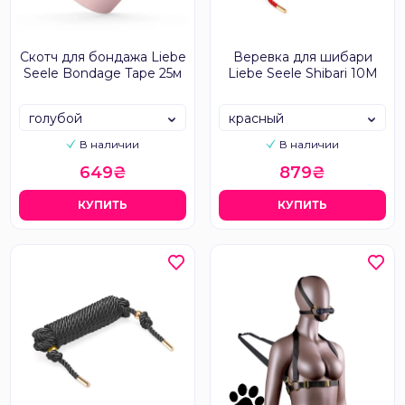
Скотч для бондажа Liebe
Веревка для шибари
Seele Bondage Tape 25м
Liebe Seele Shibari 10M
голубой
красный
В наличии
В наличии
649₴
879₴
КУПИТЬ
КУПИТЬ