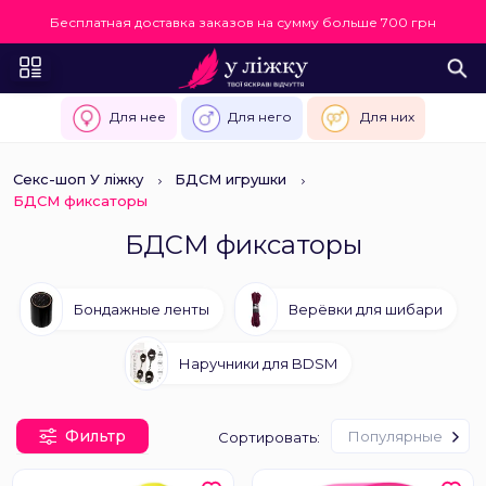
Бесплатная доставка заказов на сумму больше 700 грн
Для нее
Для него
Для них
Секс-шоп У ліжку
БДСМ игрушки
БДСМ фиксаторы
БДСМ фиксаторы
Бондажные ленты
Верёвки для шибари
Наручники для BDSM
Фильтр
Популярные
Сортировать: