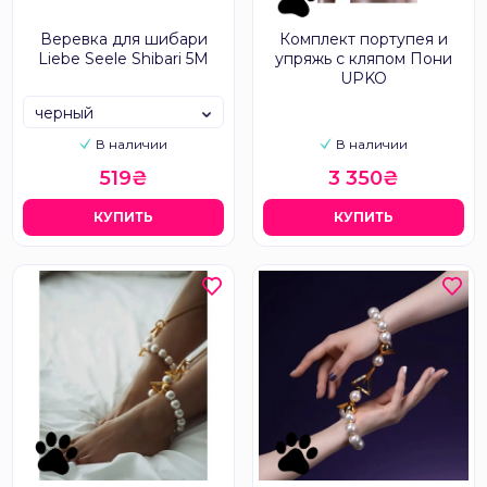
Веревка для шибари
Комплект портупея и
Liebe Seele Shibari 5M
упряжь с кляпом Пони
UPKO
черный
В наличии
В наличии
519₴
3 350₴
КУПИТЬ
КУПИТЬ