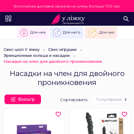
Бесплатная доставка заказов на сумму больше 700 грн
Для нее
Для него
Для них
Секс-шоп У ліжку
Секс-игрушки
Эрекционные кольца и насадки
Насадки на член для двойного проникновения
Насадки на член для двойного
проникновения
Фильтр
Популярные
Сортировать: