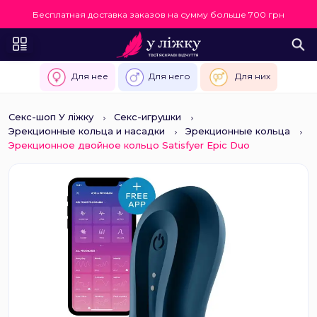
Бесплатная доставка заказов на сумму больше 700 грн
Для нее
Для него
Для них
Секс-шоп У ліжку
Секс-игрушки
Эрекционные кольца и насадки
Эрекционные кольца
Эрекционное двойное кольцо Satisfyer Epic Duo