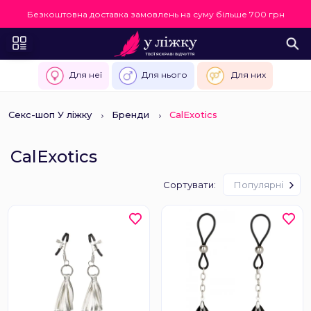
Безкоштовна доставка замовлень на суму більше 700 грн
Для неї
Для нього
Для них
Секс-шоп У ліжку
Бренди
CalExotics
CalExotics
Сортувати:
Популярні