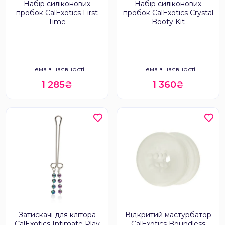
Набір силіконових
Набір силіконових
пробок CalExotics First
пробок CalExotics Crystal
Time
Booty Kit
Нема в наявності
Нема в наявності
1 285₴
1 360₴
Затискачі для клітора
Відкритий мастурбатор
CalExotics Intimate Play
CalExotics Boundless