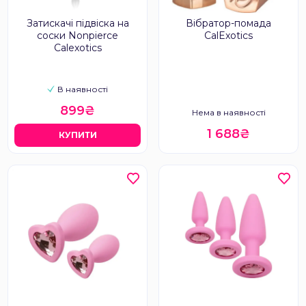
Затискачі підвіска на
Вібратор-помада
соски Nonpierce
CalExotics
Calexotics
В наявності
899₴
Нема в наявності
1 688₴
КУПИТИ