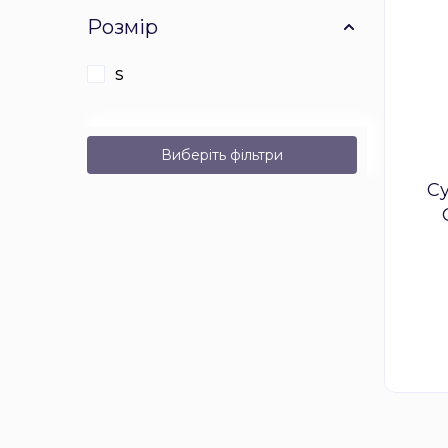
Розмір
S
Виберіть фільтри
С