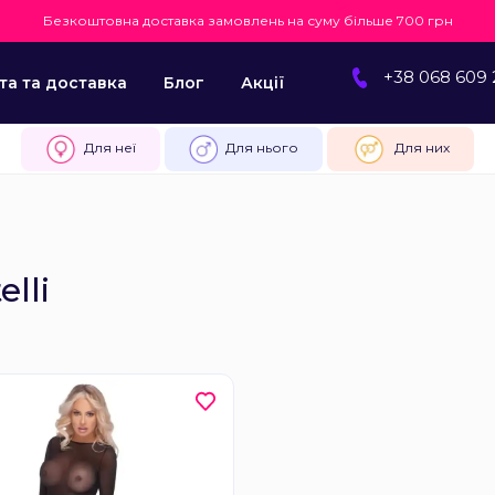
Безкоштовна доставка замовлень на суму більше 700 грн
+38 068 609 
та та доставка
Блог
Акції
Для неї
Для нього
Для них
elli