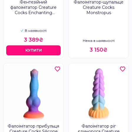
Фентезійний
Фалоімітатор-щупальце
фалоімітатор Creature
Creature Cocks
Cocks Enchanting
Monstropus
Rainbow Glass
В наявності
3 389₴
Нема в наявності
3 150₴
КУПИТИ
Фалоімітатор прибульця
Фалоімітатор ріг
Creature Cocks Silicone
єдинорога Creature