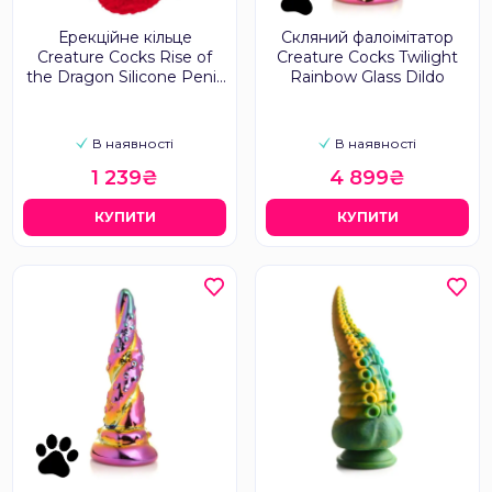
Ерекційне кільце
Скляний фалоімітатор
Creature Cocks Rise of
Creature Cocks Twilight
the Dragon Silicone Penis
Rainbow Glass Dildo
Ring
В наявності
В наявності
1 239₴
4 899₴
КУПИТИ
КУПИТИ