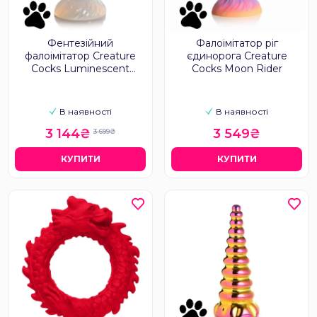
Фентезійний
Фалоімітатор ріг
фалоімітатор Creature
єдинорога Creature
Cocks Luminescent
Cocks Moon Rider
Rainbow
В наявності
В наявності
3 144₴
3 549₴
3 699₴
КУПИТИ
КУПИТИ