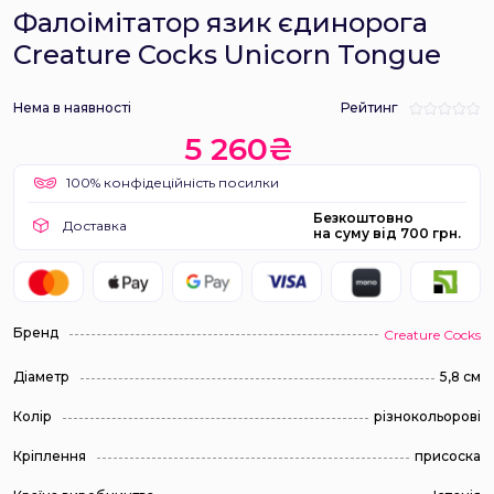
Фалоімітатор язик єдинорога
Creature Cocks Unicorn Tongue
Нема в наявності
Рейтинг
5 260₴
100% конфідеційність посилки
Безкоштовно
Доставка
на суму від 700 грн.
Бренд
Creature Cocks
Діаметр
5,8 см
Колір
різнокольорові
Кріплення
присоска