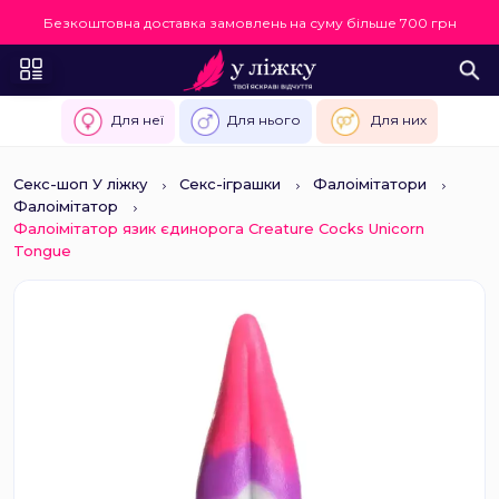
Безкоштовна доставка замовлень на суму більше 700 грн
Для неї
Для нього
Для них
Секс-шоп У ліжку
Секс-іграшки
Фалоімітатори
Фалоімітатор
Фалоімітатор язик єдинорога Creature Cocks Unicorn
Tongue