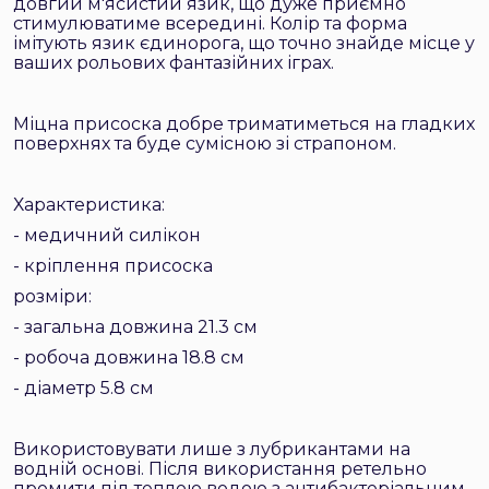
довгий м'ясистий язик, що дуже приємно
стимулюватиме всередині. Колір та форма
імітують язик єдинорога, що точно знайде місце у
ваших рольових фантазійних іграх.
Міцна присоска добре триматиметься на гладких
поверхнях та буде сумісною зі страпоном.
Характеристика:
- медичний силікон
- кріплення присоска
розміри:
- загальна довжина 21.3 см
- робоча довжина 18.8 см
- діаметр 5.8 см
Використовувати лише з лубрикантами на
водній основі. Після використання ретельно
промити під теплою водою з антибактеріальним