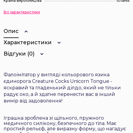
Країна виробництва
Іспанія
Всі характеристики
Опис
Характеристики
Відгуки (0)
Фалоімітатор у вигляді кольорового язика
єдинорога Creature Cocks Unicorn Tongue -
яскравий та гладенький ділдо, який не тільки
радує око, а й здатне перенести вас в інший
вимір від задоволення!
Іграшка зроблена зі щільного, пружного
медичного силікону, безпечного до тіла. Має
простий рельєф, але виразну форму, що нагадує