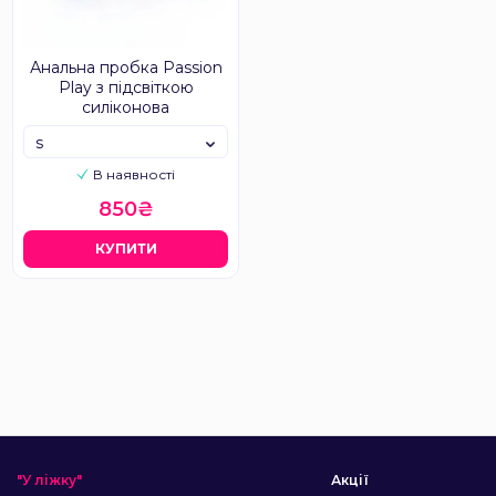
Анальна пробка Passion
Play з підсвіткою
силіконова
s
В наявності
850₴
КУПИТИ
"У ліжку"
Акції