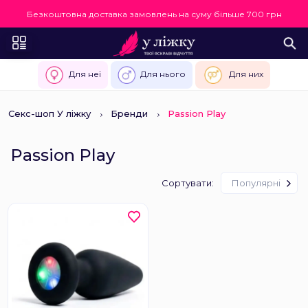
Безкоштовна доставка замовлень на суму більше 700 грн
Для неї
Для нього
Для них
Секс-шоп У ліжку
Бренди
Passion Play
Passion Play
Сортувати:
Популярні