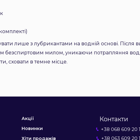
ик
 комплекті)
и лише з лубрикантами на водній основі. Після 
ним безспиртовим милом, уникаючи потрапляння води
ти, сховати в темне місце.
Контакти
Акції
Новинки
+38 068 609 20 
+38 063 609 20 
Хіти продажів