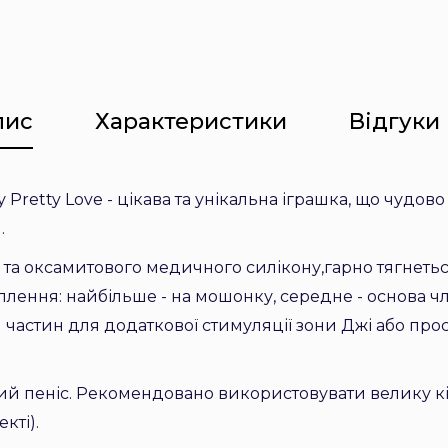
пис
Характеристики
Відгуки 
 Pretty Love - цікава та унікальна іграшка, що чуд
.
 та оксамитового медичного силікону,гарно тягнетьс
іплення: найбільше - на мошонку, середне - основа чл
частин для додаткової стимуляції зони Джі або прос
ий пеніс. Рекомендовано використовувати велику кі
кті).