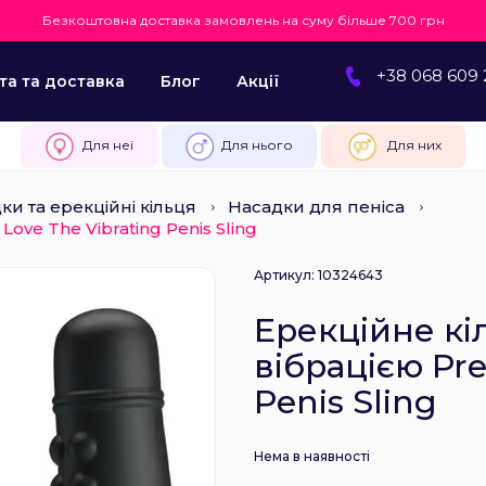
Безкоштовна доставка замовлень на суму більше 700 грн
+38 068 609 
та та доставка
Блог
Акції
Для неї
Для нього
Для них
ки та ерекційні кільця
Насадки для пеніса
Love The Vibrating Penis Sling
Артикул: 10324643
Ерекційне кі
вібрацією Pre
Penis Sling
Нема в наявності