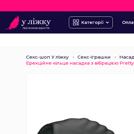
Опла
Категорії
Секс-шоп У ліжку
Секс-іграшки
Насад
Ерекційне кільце насадка з вібрацією Pretty 