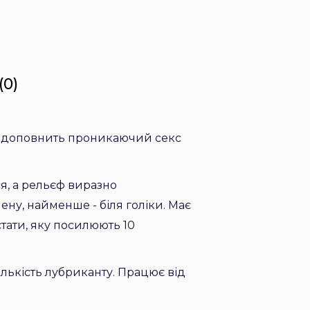
(0)
ово доповнить проникаючий секс
я, а рельєф виразно
ену, найменше - біля голіки. Має
тати, яку посилюють 10
лькість лубриканту. Працює від