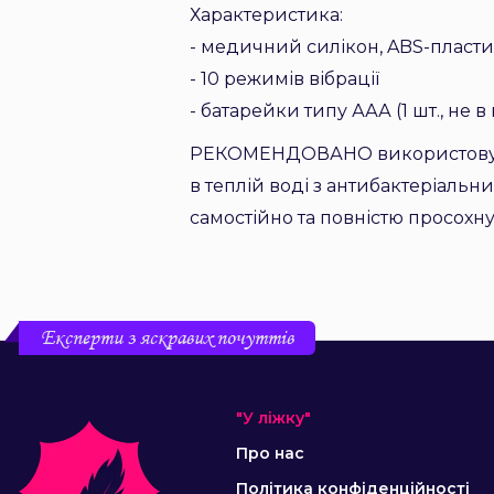
Характеристика:
- медичний силікон, ABS-пласт
- 10 режимів вібрації
- батарейки типу ААА (1 шт., не в
РЕКОМЕНДОВАНО використовуват
в теплій воді з антибактеріаль
самостійно та повністю просохну
Експерти з яскравих почуттів
"У ліжку"
Про нас
Політика конфіденційності