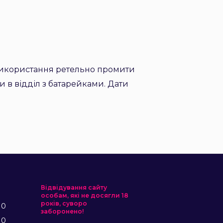
використання ретельно промити
 в відділ з батарейками. Дати
Відвідування сайту
особам, які не досягли 18
років, суворо
10
заборонено!
10