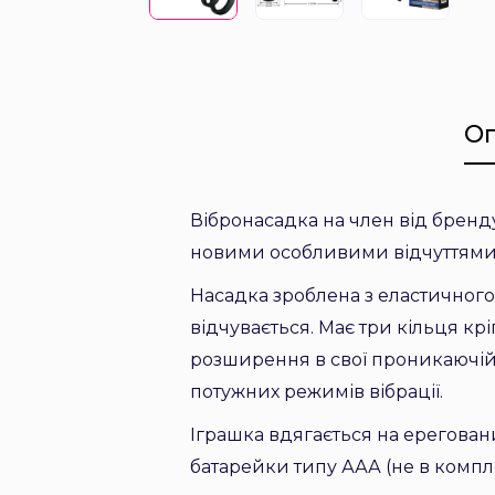
О
Вібронасадка на член від бренду
новими особливими відчуттями
Насадка зроблена з еластичного
відчувається. Має три кільця кр
розширення в свої проникаючій 
потужних режимів вібрації.
Іграшка вдягається на ерегован
батарейки типу ААА (не в компле