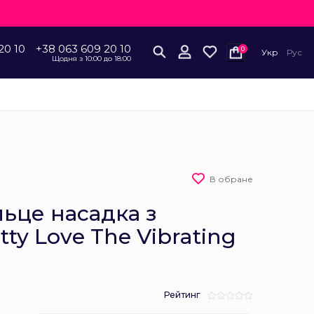
20 10
+38 063 609 20 10
0
Укр
Рус
Щодня з 10:00 до 18:00
В обране
льце насадка з
tty Love The Vibrating
Рейтинг