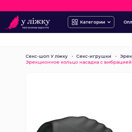
Опл
Категории
Секс-шоп У ліжку
Секс-игрушки
Эрек
Эрекционное кольцо насадка с вибрацией Pre