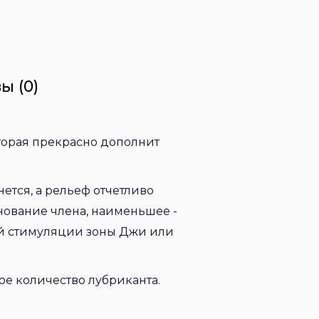
ы (0)
оторая прекрасно дополнит
ется, а рельеф отчетливо
снование члена, наименьшее -
ой стимуляции зоны Джи или
е количество лубриканта.