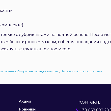
ластик
в комплекте)
олько с лубрикантами на водной основе. После ис
ьным бесспиртовым мылом, избегая попадания воды 
сохнуть, спрятать в темное место.
и на член
,
Открытые насадки на член
,
Насадки на член с шипами
Контакты
Акции
Новинки
+38 068 609 20 