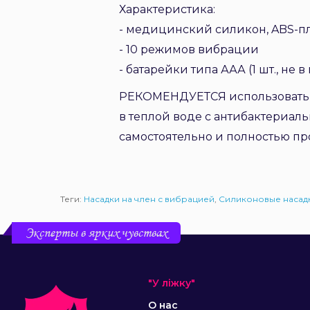
Характеристика:
- медицинский силикон, ABS-п
- 10 режимов вибрации
- батарейки типа ААА (1 шт., не 
РЕКОМЕНДУЕТСЯ использовать т
в теплой воде с антибактериал
самостоятельно и полностью про
Теги:
Насадки на член с вибрацией
,
Силиконовые насадк
Эксперты в ярких чувствах
"У ліжку"
О нас