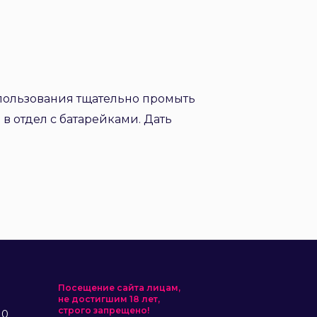
пользования тщательно промыть
в отдел с батарейками. Дать
Посещение сайта лицам,
не достигшим 18 лет,
строго запрещено!
10