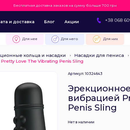
Бесплатная доставка заказов на сумму больше 700 грн
+38 068 60
ата и доставка
Блог
Акции
Для нее
Для него
Для них
ционные кольца и насадки
Насадки для пениса
tty Love The Vibrating Penis Sling
Артикул: 10324643
Эрекционное
вибрацией Pre
Penis Sling
Нет в наличии