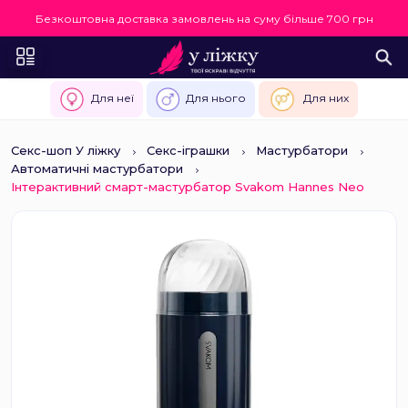
Безкоштовна доставка замовлень на суму більше 700 грн
Для неї
Для нього
Для них
Секс-шоп У ліжку
Секс-іграшки
Мастурбатори
Автоматичні мастурбатори
Інтерактивний смарт-мастурбатор Svakom Hannes Neo