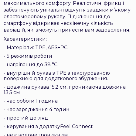
максимального комфорту. Реалістичні фрикції
забезпечують унікальні відчуття завдяки м’якому
еластомеровому рукаву. Підключення до
смартфону відкриває нескінечну кількість
варіацій, які зможуть принести вам задоволення.
Характеристики:
- Матеріали: TPE, ABS+PC.
- 5 режимів роботи
- нагрівання до 38 °C
- внутрішній рукав з TPE з текстурованою
поверхнею для додаткового збудження.
- довжина рукава 15,2 см, проникаюча довжина
13,5 см
- час роботи 1 година
- час заряджання 4 годин
- простий догляд
- керування з додаткуFeel Connect
- не є водонепроникним.