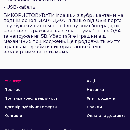
- USB-кабель
ВИКОРИСТОВУВАТИ іграшки з лубрикантами на
водній основі, ЗАРЯДЖАТИ лише від USB-порта
ноутбука чи системного блоку комп'ютера, адже
вони не розраховані на силу струму більше 0,5А
та напруження 5В. Уберігайте іграшки від
механічних пошкоджень. Це продовжить життя
іграшкам і зробить використання більш
комфортним та приємним.
"У ліжку"
Акції
Про нас
Новинки
Політика конфіденційності
Хіти продажів
Договір публічної оферти
Бренди
Контакти
Оплата та доставка