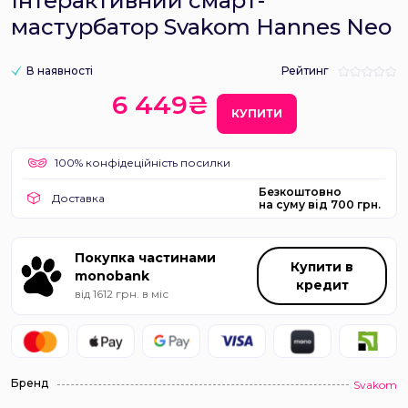
Інтерактивний смарт-
мастурбатор Svakom Hannes Neo
В наявності
Рейтинг
6 449₴
КУПИТИ
100% конфідеційність посилки
Безкоштовно
Доставка
на суму від 700 грн.
Покупка частинами
Купити в
monobank
кредит
від 1612 грн. в міс
Бренд
Svakom