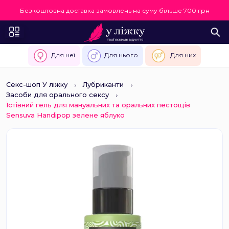
Безкоштовна доставка замовлень на суму більше 700 грн
Для неї
Для нього
Для них
Секс-шоп У ліжку
Лубриканти
Засоби для орального сексу
Їстівний гель для мануальних та оральних пестощів
Sensuva Handipop зелене яблуко