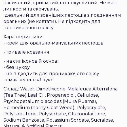
насичений, приємний та спокусливий. Не має
липкости та скочувань.
Ідеальний для зовнішніх пестощів з поєднанням
оральних (не ковтати). Не підходить для
проникаючого сексу.
Характеристики:
- крем для орально-мануальних пестощів
- тривале ковзання
- на силіконовій основі
- без цукру
- не підходить для проникаючого сексу
- смак зелене яблуко
Склад: Water, Dimethicone, Melaleuca Alterniforia
(Tea Tree) Leaf Oil, Propanediol, Cellulose,
Ptychopetalum olacoides (Muira Puama),
Epimedium (horny Goat Weed), Polyacrylate,
Polyisobutene, Polysorbate, Gluconolactone,
Sodium Benzoate, Potassium Sorbate, Sucralose,
Natural & Artificial Flavors.