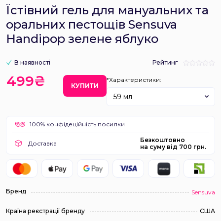
Їстівний гель для мануальних та
оральних пестощів Sensuva
Handipop зелене яблуко
В наявності
Рейтинг
499₴
*Характеристики:
КУПИТИ
59 мл
100% конфідеційність посилки
Безкоштовно
Доставка
на суму від 700 грн.
Бренд
Sensuva
Країна реєстрації бренду
США