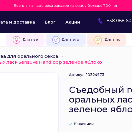
Бесплатная доставка заказов на сумму больше 700 грн
+38 068 60
ата и доставка
Блог
Акции
Для нее
Для него
Для них
ва для орального секса
х ласк Sensuva Handipop зеленое яблоко
Артикул: 10324973
Съедобный г
оральных лас
зеленое ябл
В наличии