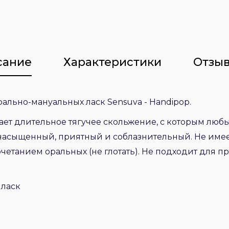
сание
Характеристики
Отзыв
ально-мануальных ласк Sensuva - Handipop.
ет длительное тягучее скольжение, с которым люб
 насыщенный, приятный и соблазнительный. Не имее
четанием оральных (не глотать). Не подходит для п
 ласк