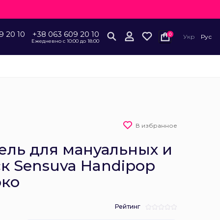
9 20 10
+38 063 609 20 10
0
Укр
Рус
Ежедневно с 10:00 до 18:00
В избранное
ель для мануальных и
к Sensuva Handipop
око
Рейтинг