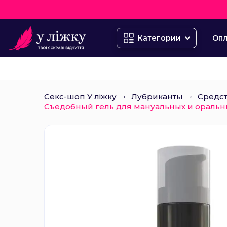
Опл
Категории
Секс-шоп У ліжку
Лубриканты
Средст
Съедобный гель для мануальных и оральны