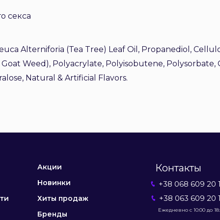
о секса
uca Alterniforia (Tea Tree) Leaf Oil, Propanediol, Cellu
Goat Weed), Polyacrylate, Polyisobutene, Polysorbate,
ose, Natural & Artificial Flavors.
Контакты
Акции
Новинки
+38 068 609 20 
+38 063 609 20 
ти
Хиты продаж
Ежедневно с 10:00 до 18
Бренды