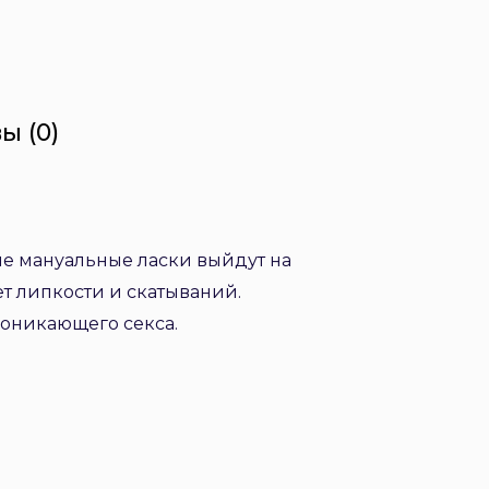
ы (0)
ые мануальные ласки выйдут на
т липкости и скатываний.
роникающего секса.