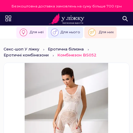
Безкоштовна доставка замовлень на суму більше 700 грн
Для неї
Для нього
Для них
Секс-шоп У ліжку
Еротична білизна
Еротичні комбінезони
Комбінезон BS052