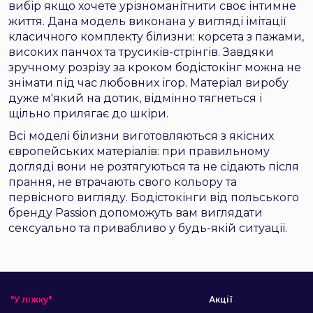
вибір якщо хочете урізноманітнити своє інтимне
життя. Дана модель виконана у вигляді імітації
класичного комплекту білизни: корсета з пажами,
високих панчох та трусиків-стрінгів. Завдяки
зручному розрізу за кроком бодістокінг можна не
знімати під час любовних ігор. Матеріал виробу
дуже м'який на дотик, відмінно тягнеться і
щільно прилягає до шкіри.
Всі моделі білизни виготовляються з якісних
європейських матеріалів: при правильному
догляді вони не розтягуються та не сідають після
прання, не втрачають свого кольору та
первісного вигляду. Бодістокінги від польського
бренду Passion допоможуть вам виглядати
сексуально та привабливо у будь-якій ситуації.
"У ліжку"
Акції