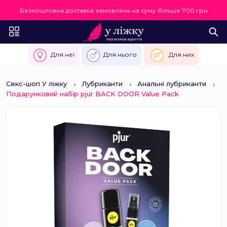
Безкоштовна доставка замовлень на суму більше 700 грн
Для неї
Для нього
Для них
Секс-шоп У ліжку
Лубриканти
Анальні лубриканти
Подарунковий набір pjur BACK DOOR Value Pack