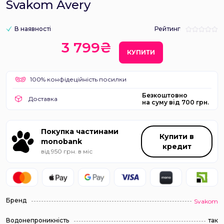
Svakom Avery
В наявності
Рейтинг
3 799₴
КУПИТИ
100% конфідеційність посилки
Безкоштовно
Доставка
на суму від 700 грн.
Покупка частинами
Купити в
monobank
кредит
від 950 грн. в міс
Бренд
Svakom
Водонепроникність
так