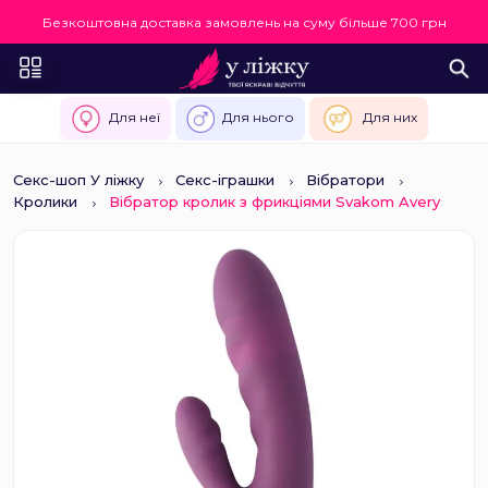
Безкоштовна доставка замовлень на суму більше 700 грн
Для неї
Для нього
Для них
Секс-шоп У ліжку
Секс-іграшки
Вібратори
Кролики
Вібратор кролик з фрикціями Svakom Avery