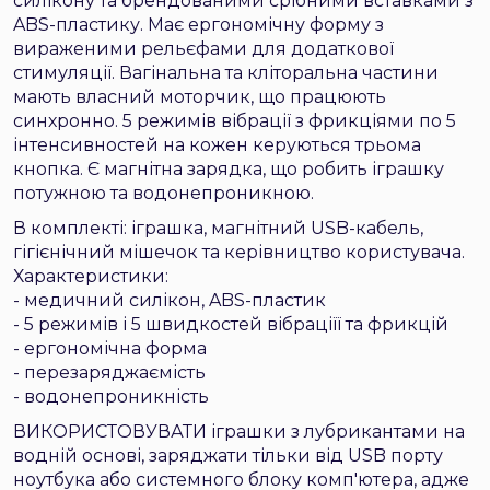
силікону та брендованими срібними вставками з
ABS-пластику. Має ергономічну форму з
вираженими рельєфами для додаткової
стимуляції. Вагінальна та кліторальна частини
мають власний моторчик, що працюють
синхронно. 5 режимів вібрації з фрикціями по 5
інтенсивностей на кожен керуються трьома
кнопка. Є магнітна зарядка, що робить іграшку
потужною та водонепроникною.
В комплекті: іграшка, магнітний USB-кабель,
гігієнічний мішечок та керівництво користувача.
Характеристики:
- медичний силікон, ABS-пластик
- 5 режимів і 5 швидкостей вібраціїї та фрикцій
- ергономічна форма
- перезаряджаємість
- водонепроникність
ВИКОРИСТОВУВАТИ іграшки з лубрикантами на
водній основі, заряджати тільки від USB порту
ноутбука або системного блоку комп'ютера, адже