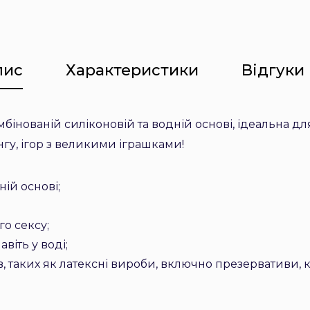
пис
Характеристики
Відгуки 
мбінованій силіконовій та водній основі, ідеальна дл
нгу, ігор з великими іграшками!
ній основі;
го сексу
;
авіть у воді
;
в, таких як латексні вироби, включно презервативи, кр