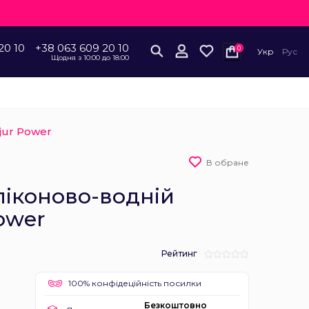
20 10
+38 063 609 20 10
0
Укр
Рус
Щодня з 10:00 до 18:00
jur Power
В обране
ліконово-водній
Power
Рейтинг
100% конфідеційність посилки
Безкоштовно