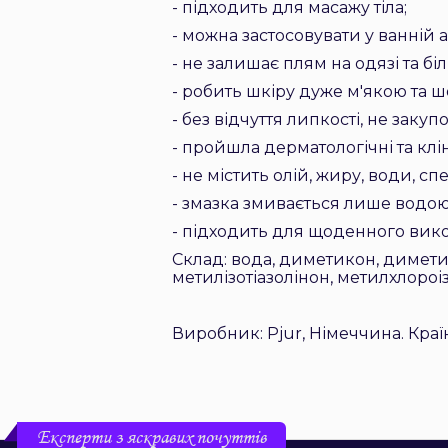
-
підходить для масажу тіла
;
-
можна застосовувати у ванній 
-
не залишає плям на одязі та біл
-
робить шкіру дуже м'якою та 
-
без відчуття липкості, не заку
-
пройшла дерматологічні та клі
-
не містить олій, жиру, води, с
- з
мазка змивається лише водо
-
підходить для щоденного вико
Склад: вода, диметикон, димети
метилізотіазолінон, метилхлороіз
Виробник: Pjur, Німеччина. Кра
Експерти з яскравих почуттів