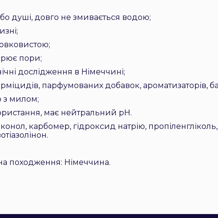
або душі, довго не змивається водою
;
изні
;
шовковистою
;
порює пори
;
нічні дослідження в Німеччині
;
перміцидів, парфумованих добавок, ароматизаторів, б
ю з милом
;
ристання, має нейтральний pH.
конол, карбомер, гідроксид натрію, пропіленгліколь
отіазолінон.
їна походження: Німеччина.