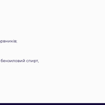
арвників
;
, бензиловий спирт,