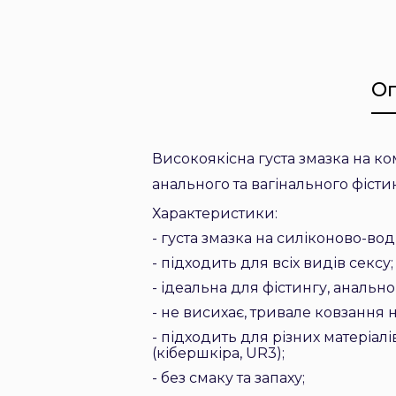
О
Високоякісна густа змазка на ко
анального та вагінального фісти
Характеристики:
- густа змазка на силіконово-вод
-
підходить для всіх видів сексу
;
-
ідеальна для фістингу, анально
-
не висихає, тривале ковзання н
-
підходить для різних матеріалі
(кібершкіра, UR3)
;
-
без смаку та запаху
;