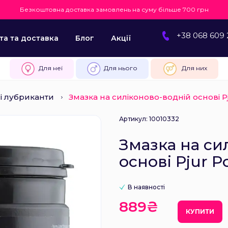
Безкоштовна доставка замовлень на суму більше 700 грн
+38 068 609 
та та доставка
Блог
Акції
Для неї
Для нього
Для них
і лубриканти
Змазка на силіконово-водній основі P
Артикул: 10010332
Змазка на си
основі Pjur 
В наявності
889₴
КУПИТИ