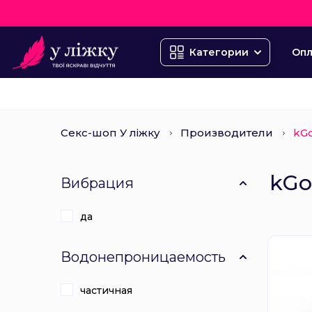
Опл
Категории
Секс-шоп У ліжку
Производители
kGo
kGo
Вибрация
да
Водонепроницаемость
частичная