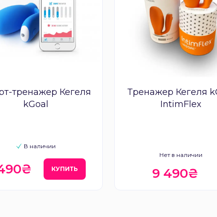
рт-тренажер Кегеля
Тренажер Кегеля k
kGoal
IntimFlex
В наличии
Нет в наличии
 490₴
КУПИТЬ
9 490₴