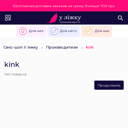
Бесплатная доставка заказов на сумму больше 700 грн
Для нее
Для него
Для них
Секс-шоп У ліжку
Производители
kink
kink
Нет товаров
Продолжить