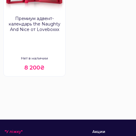
Премиум адвент-
календарь the Naughty
And Nice от Loveboxxx
Нет в наличии
8 200₴
"У ліжку"
Акции