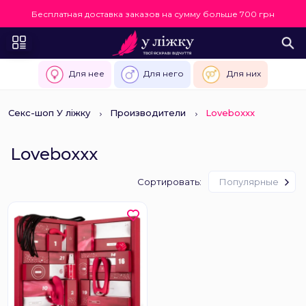
Бесплатная доставка заказов на сумму больше 700 грн
Для нее
Для него
Для них
Секс-шоп У ліжку
Производители
Loveboxxx
Loveboxxx
Сортировать:
Популярные