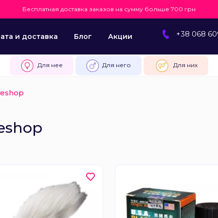
Бесплатная доставка заказов на сумму больше 700 грн
+38 068 60
ата и доставка
Блог
Акции
Для нее
Для него
Для них
veshop
eshop