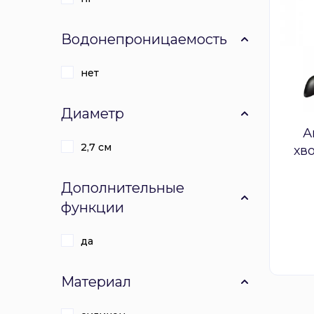
Водонепроницаемость
нет
Диаметр
А
2,7 см
хв
Дополнительные
функции
да
Материал