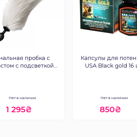
нальная пробка с
Капсулы для поте
остом с подсветкой
USA Black gold 16
Loveshop White
Нет в наличии
Нет в наличии
1 295₴
850₴