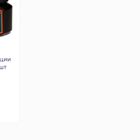
нции
 шт