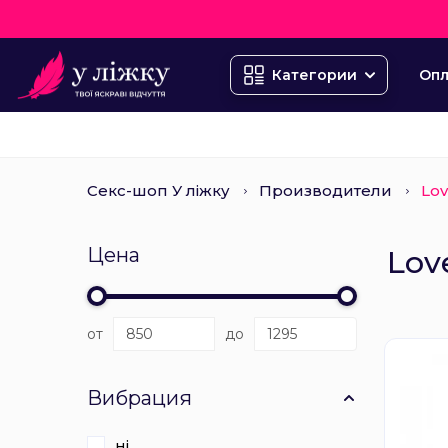
Опл
Категории
Секс-шоп У ліжку
Производители
Lo
Цена
Lov
от
до
Вибрация
ні