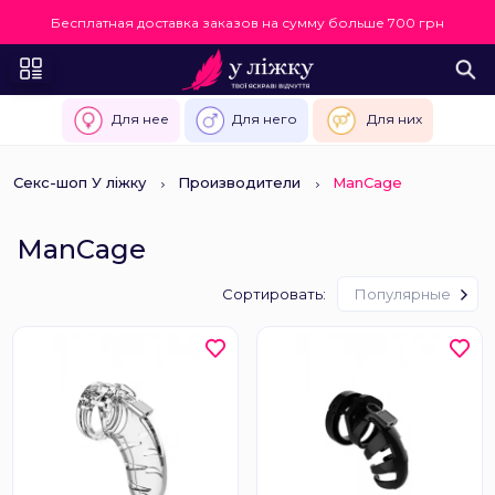
Бесплатная доставка заказов на сумму больше 700 грн
Для нее
Для него
Для них
Секс-шоп У ліжку
Производители
ManCage
ManCage
Сортировать:
Популярные