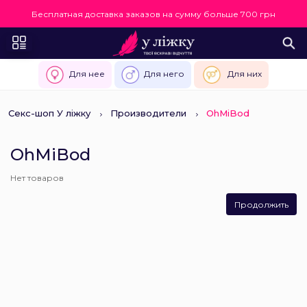
Бесплатная доставка заказов на сумму больше 700 грн
Для нее
Для него
Для них
Секс-шоп У ліжку
Производители
OhMiBod
OhMiBod
Нет товаров
Продолжить